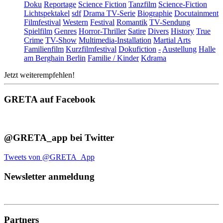
Doku
Reportage
Science Fiction
Tanzfilm
Science-Fiction
Lichtspektakel
sdf
Drama TV-Serie
Biographie
Docutainment
Filmfestival
Western
Festival
Romantik
TV-Sendung
Spielfilm
Genres
Horror-Thriller
Satire
Divers
History
True
Crime
TV-Show
Multimedia-Installation
Martial Arts
Familienfilm
Kurzfilmfestival
Dokufiction
-
Austellung
Halle
am Berghain Berlin
Familie / Kinder
Kdrama
Jetzt weiterempfehlen!
GRETA auf Facebook
@GRETA_app bei Twitter
Tweets von @GRETA_App
Newsletter anmeldung
Partners