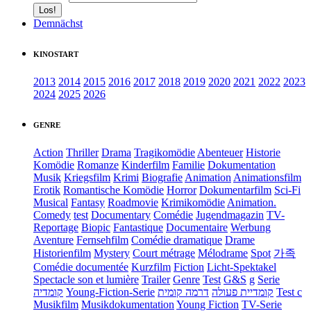
Demnächst
KINOSTART
2013
2014
2015
2016
2017
2018
2019
2020
2021
2022
2023
2024
2025
2026
GENRE
Action
Thriller
Drama
Tragikomödie
Abenteuer
Historie
Komödie
Romanze
Kinderfilm
Familie
Dokumentation
Musik
Kriegsfilm
Krimi
Biografie
Animation
Animationsfilm
Erotik
Romantische Komödie
Horror
Dokumentarfilm
Sci-Fi
Musical
Fantasy
Roadmovie
Krimikomödie
Animation.
Comedy
test
Documentary
Comédie
Jugendmagazin
TV-
Reportage
Biopic
Fantastique
Documentaire
Werbung
Aventure
Fernsehfilm
Comédie dramatique
Drame
Historienfilm
Mystery
Court métrage
Mélodrame
Spot
가족
Comédie documentée
Kurzfilm
Fiction
Licht-Spektakel
Spectacle son et lumière
Trailer
Genre
Test
G&S
g
Serie
קומדיה
Young-Fiction-Serie
דרמה קומית
קומדיית פעולה
Test c
Musikfilm
Musikdokumentation
Young Fiction
TV-Serie