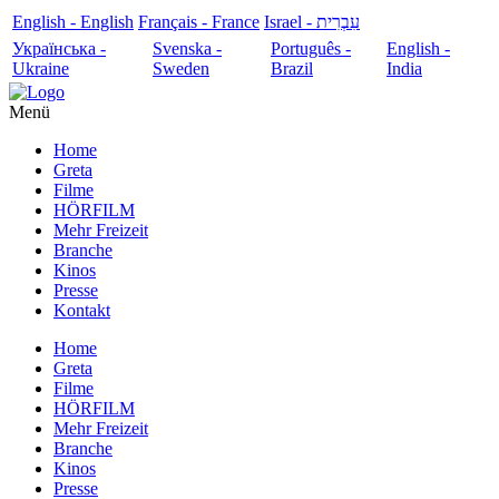
English - English
Français - France
עִבְרִית - Israel
Українська -
Svenska -
Português -
English -
Ukraine
Sweden
Brazil
India
Menü
Home
Greta
Filme
HÖRFILM
Mehr Freizeit
Branche
Kinos
Presse
Kontakt
Home
Greta
Filme
HÖRFILM
Mehr Freizeit
Branche
Kinos
Presse