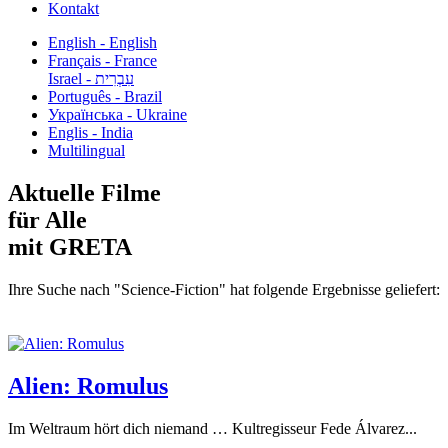
Kontakt
English - English
Français - France
עִבְרִית - Israel
Português - Brazil
Українська - Ukraine
Englis - India
Multilingual
Aktuelle Filme
für Alle
mit GRETA
Ihre Suche nach "Science-Fiction" hat folgende Ergebnisse geliefert:
Alien: Romulus
Im Weltraum hört dich niemand … Kultregisseur Fede Álvarez...