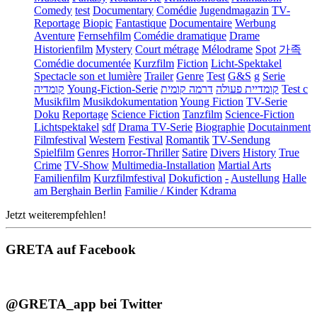
Comedy
test
Documentary
Comédie
Jugendmagazin
TV-
Reportage
Biopic
Fantastique
Documentaire
Werbung
Aventure
Fernsehfilm
Comédie dramatique
Drame
Historienfilm
Mystery
Court métrage
Mélodrame
Spot
가족
Comédie documentée
Kurzfilm
Fiction
Licht-Spektakel
Spectacle son et lumière
Trailer
Genre
Test
G&S
g
Serie
קומדיה
Young-Fiction-Serie
דרמה קומית
קומדיית פעולה
Test c
Musikfilm
Musikdokumentation
Young Fiction
TV-Serie
Doku
Reportage
Science Fiction
Tanzfilm
Science-Fiction
Lichtspektakel
sdf
Drama TV-Serie
Biographie
Docutainment
Filmfestival
Western
Festival
Romantik
TV-Sendung
Spielfilm
Genres
Horror-Thriller
Satire
Divers
History
True
Crime
TV-Show
Multimedia-Installation
Martial Arts
Familienfilm
Kurzfilmfestival
Dokufiction
-
Austellung
Halle
am Berghain Berlin
Familie / Kinder
Kdrama
Jetzt weiterempfehlen!
GRETA auf Facebook
@GRETA_app bei Twitter