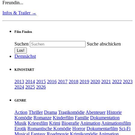
Freundin...
Infos & Trailer →
Film Finden
Suchen
Suche abschicken
Demnächst
KINOSTART
2013
2014
2015
2016
2017
2018
2019
2020
2021
2022
2023
2024
2025
2026
GENRE
Action
Thriller
Drama
Tragikomödie
Abenteuer
Historie
Komödie
Romanze
Kinderfilm
Familie
Dokumentation
Musik
Kriegsfilm
Krimi
Biografie
Animation
Animationsfilm
Erotik
Romantische Komödie
Horror
Dokumentarfilm
Sci-Fi
Musical
Fantasy
Roadmovie
Krimikomödie
Animation.