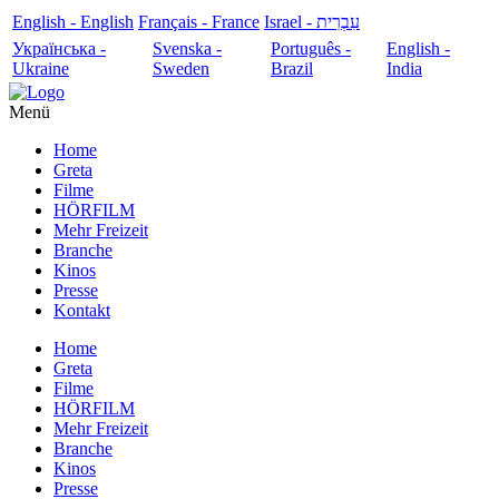
English - English
Français - France
עִבְרִית - Israel
Українська -
Svenska -
Português -
English -
Ukraine
Sweden
Brazil
India
Menü
Home
Greta
Filme
HÖRFILM
Mehr Freizeit
Branche
Kinos
Presse
Kontakt
Home
Greta
Filme
HÖRFILM
Mehr Freizeit
Branche
Kinos
Presse