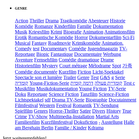
GENRE
Action
Thriller
Drama
Tragikomödie
Abenteuer
Historie
Komödie
Romanze
Kinderfilm
Familie
Dokumentation
Musik
Kriegsfilm
Krimi
Biografie
Animation
Animationsfilm
Erotik
Romantische Komödie
Horror
Dokumentarfilm
Sci-Fi
Musical
Fantasy
Roadmovie
Krimikomödie
Animation.
Comedy
test
Documentary
Comédie
Jugendmagazin
TV-
Reportage
Biopic
Fantastique
Documentaire
Werbung
Aventure
Fernsehfilm
Comédie dramatique
Drame
Historienfilm
Mystery
Court métrage
Mélodrame
Spot
가족
Comédie documentée
Kurzfilm
Fiction
Licht-Spektakel
Spectacle son et lumière
Trailer
Genre
Test
G&S
g
Serie
קומדיה
Young-Fiction-Serie
דרמה קומית
קומדיית פעולה
Test c
Musikfilm
Musikdokumentation
Young Fiction
TV-Serie
Doku
Reportage
Science Fiction
Tanzfilm
Science-Fiction
Lichtspektakel
sdf
Drama TV-Serie
Biographie
Docutainment
Filmfestival
Western
Festival
Romantik
TV-Sendung
Spielfilm
Genres
Horror-Thriller
Satire
Divers
History
True
Crime
TV-Show
Multimedia-Installation
Martial Arts
Familienfilm
Kurzfilmfestival
Dokufiction
-
Austellung
Halle
am Berghain Berlin
Familie / Kinder
Kdrama
Jetzt weiterempfehlen!