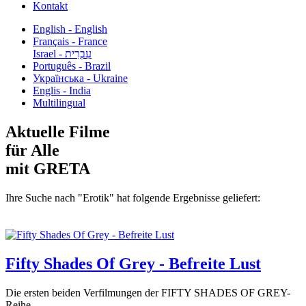
Kontakt
English - English
Français - France
עִבְרִית - Israel
Português - Brazil
Українська - Ukraine
Englis - India
Multilingual
Aktuelle Filme
für Alle
mit GRETA
Ihre Suche nach "Erotik" hat folgende Ergebnisse geliefert:
Fifty Shades Of Grey - Befreite Lust
Die ersten beiden Verfilmungen der FIFTY SHADES OF GREY-
Reihe...