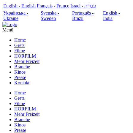
English - English
Français - France
עִבְרִית - Israel
Українська -
Svenska -
Português -
English -
Ukraine
Sweden
Brazil
India
Menü
Home
Greta
Filme
HÖRFILM
Mehr Freizeit
Branche
Kinos
Presse
Kontakt
Home
Greta
Filme
HÖRFILM
Mehr Freizeit
Branche
Kinos
Presse