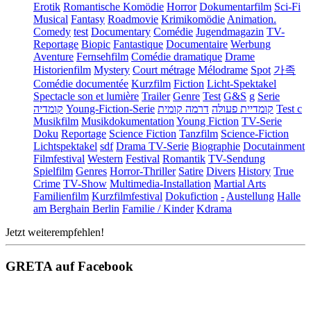
Erotik
Romantische Komödie
Horror
Dokumentarfilm
Sci-Fi
Musical
Fantasy
Roadmovie
Krimikomödie
Animation.
Comedy
test
Documentary
Comédie
Jugendmagazin
TV-
Reportage
Biopic
Fantastique
Documentaire
Werbung
Aventure
Fernsehfilm
Comédie dramatique
Drame
Historienfilm
Mystery
Court métrage
Mélodrame
Spot
가족
Comédie documentée
Kurzfilm
Fiction
Licht-Spektakel
Spectacle son et lumière
Trailer
Genre
Test
G&S
g
Serie
קומדיה
Young-Fiction-Serie
דרמה קומית
קומדיית פעולה
Test c
Musikfilm
Musikdokumentation
Young Fiction
TV-Serie
Doku
Reportage
Science Fiction
Tanzfilm
Science-Fiction
Lichtspektakel
sdf
Drama TV-Serie
Biographie
Docutainment
Filmfestival
Western
Festival
Romantik
TV-Sendung
Spielfilm
Genres
Horror-Thriller
Satire
Divers
History
True
Crime
TV-Show
Multimedia-Installation
Martial Arts
Familienfilm
Kurzfilmfestival
Dokufiction
-
Austellung
Halle
am Berghain Berlin
Familie / Kinder
Kdrama
Jetzt weiterempfehlen!
GRETA auf Facebook