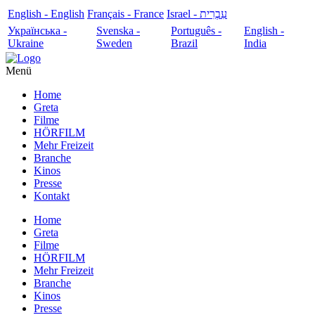
English - English
Français - France
עִבְרִית - Israel
Українська -
Svenska -
Português -
English -
Ukraine
Sweden
Brazil
India
Menü
Home
Greta
Filme
HÖRFILM
Mehr Freizeit
Branche
Kinos
Presse
Kontakt
Home
Greta
Filme
HÖRFILM
Mehr Freizeit
Branche
Kinos
Presse