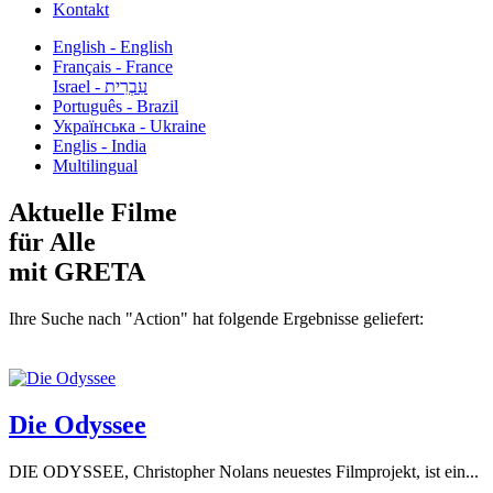
Kontakt
English - English
Français - France
עִבְרִית - Israel
Português - Brazil
Українська - Ukraine
Englis - India
Multilingual
Aktuelle Filme
für Alle
mit GRETA
Ihre Suche nach "Action" hat folgende Ergebnisse geliefert:
Die Odyssee
DIE ODYSSEE, Christopher Nolans neuestes Filmprojekt, ist ein...