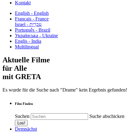
Kontakt
English - English
Français - France
עִבְרִית - Israel
Português - Brazil
Українська - Ukraine
Englis - India
Multilingual
Aktuelle Filme
für Alle
mit GRETA
Es wurde für die Suche nach "Drame" kein Ergebnis gefunden!
Film Finden
Suchen
Suche abschicken
Demnächst