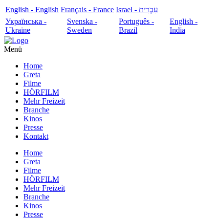
English - English
Français - France
עִבְרִית - Israel
Українська -
Svenska -
Português -
English -
Ukraine
Sweden
Brazil
India
Menü
Home
Greta
Filme
HÖRFILM
Mehr Freizeit
Branche
Kinos
Presse
Kontakt
Home
Greta
Filme
HÖRFILM
Mehr Freizeit
Branche
Kinos
Presse