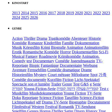
KINOSTART
2013
2014
2015
2016
2017
2018
2019
2020
2021
2022
2023
2024
2025
2026
GENRE
Action
Thriller
Drama
Tragikomödie
Abenteuer
Historie
Komödie
Romanze
Kinderfilm
Familie
Dokumentation
Musik
Kriegsfilm
Krimi
Biografie
Animation
Animationsfilm
Erotik
Romantische Komödie
Horror
Dokumentarfilm
Sci-Fi
Musical
Fantasy
Roadmovie
Krimikomödie
Animation.
Comedy
test
Documentary
Comédie
Jugendmagazin
TV-
Reportage
Biopic
Fantastique
Documentaire
Werbung
Aventure
Fernsehfilm
Comédie dramatique
Drame
Historienfilm
Mystery
Court métrage
Mélodrame
Spot
가족
Comédie documentée
Kurzfilm
Fiction
Licht-Spektakel
Spectacle son et lumière
Trailer
Genre
Test
G&S
g
Serie
קומדיה
Young-Fiction-Serie
דרמה קומית
קומדיית פעולה
Test c
Musikfilm
Musikdokumentation
Young Fiction
TV-Serie
Doku
Reportage
Science Fiction
Tanzfilm
Science-Fiction
Lichtspektakel
sdf
Drama TV-Serie
Biographie
Docutainment
Filmfestival
Western
Festival
Romantik
TV-Sendung
Spielfilm
Genres
Horror-Thriller
Satire
Divers
History
True