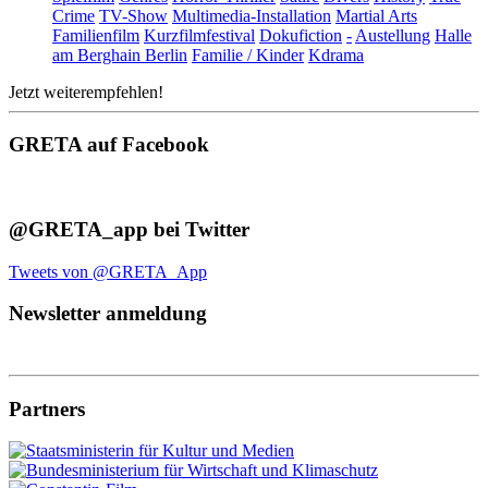
Crime
TV-Show
Multimedia-Installation
Martial Arts
Familienfilm
Kurzfilmfestival
Dokufiction
-
Austellung
Halle
am Berghain Berlin
Familie / Kinder
Kdrama
Jetzt weiterempfehlen!
GRETA auf Facebook
@GRETA_app bei Twitter
Tweets von @GRETA_App
Newsletter anmeldung
Partners