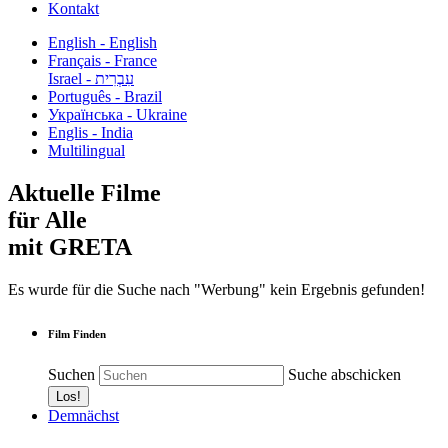
Kontakt
English - English
Français - France
עִבְרִית - Israel
Português - Brazil
Українська - Ukraine
Englis - India
Multilingual
Aktuelle Filme
für Alle
mit GRETA
Es wurde für die Suche nach "Werbung" kein Ergebnis gefunden!
Film Finden
Suchen
Suche abschicken
Demnächst