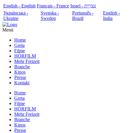
English - English
Français - France
עִבְרִית - Israel
Українська -
Svenska -
Português -
English -
Ukraine
Sweden
Brazil
India
Menü
Home
Greta
Filme
HÖRFILM
Mehr Freizeit
Branche
Kinos
Presse
Kontakt
Home
Greta
Filme
HÖRFILM
Mehr Freizeit
Branche
Kinos
Presse