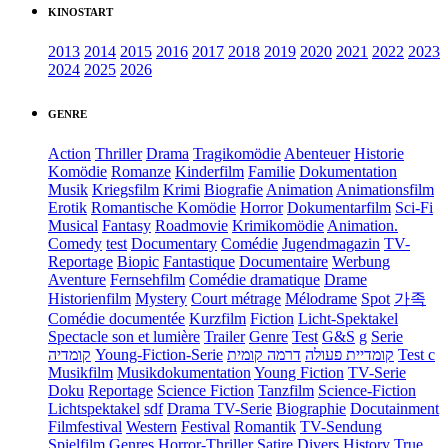
KINOSTART
2013
2014
2015
2016
2017
2018
2019
2020
2021
2022
2023
2024
2025
2026
GENRE
Action
Thriller
Drama
Tragikomödie
Abenteuer
Historie
Komödie
Romanze
Kinderfilm
Familie
Dokumentation
Musik
Kriegsfilm
Krimi
Biografie
Animation
Animationsfilm
Erotik
Romantische Komödie
Horror
Dokumentarfilm
Sci-Fi
Musical
Fantasy
Roadmovie
Krimikomödie
Animation.
Comedy
test
Documentary
Comédie
Jugendmagazin
TV-
Reportage
Biopic
Fantastique
Documentaire
Werbung
Aventure
Fernsehfilm
Comédie dramatique
Drame
Historienfilm
Mystery
Court métrage
Mélodrame
Spot
가족
Comédie documentée
Kurzfilm
Fiction
Licht-Spektakel
Spectacle son et lumière
Trailer
Genre
Test
G&S
g
Serie
קומדיה
Young-Fiction-Serie
דרמה קומית
קומדיית פעולה
Test c
Musikfilm
Musikdokumentation
Young Fiction
TV-Serie
Doku
Reportage
Science Fiction
Tanzfilm
Science-Fiction
Lichtspektakel
sdf
Drama TV-Serie
Biographie
Docutainment
Filmfestival
Western
Festival
Romantik
TV-Sendung
Spielfilm
Genres
Horror-Thriller
Satire
Divers
History
True