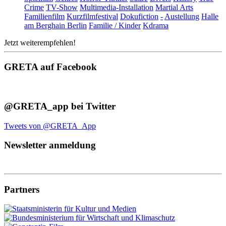
Crime
TV-Show
Multimedia-Installation
Martial Arts
Familienfilm
Kurzfilmfestival
Dokufiction
-
Austellung
Halle
am Berghain Berlin
Familie / Kinder
Kdrama
Jetzt weiterempfehlen!
GRETA auf Facebook
@GRETA_app bei Twitter
Tweets von @GRETA_App
Newsletter anmeldung
Partners