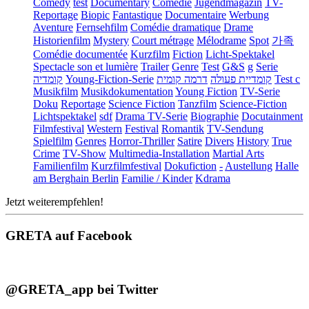
Comedy
test
Documentary
Comédie
Jugendmagazin
TV-
Reportage
Biopic
Fantastique
Documentaire
Werbung
Aventure
Fernsehfilm
Comédie dramatique
Drame
Historienfilm
Mystery
Court métrage
Mélodrame
Spot
가족
Comédie documentée
Kurzfilm
Fiction
Licht-Spektakel
Spectacle son et lumière
Trailer
Genre
Test
G&S
g
Serie
קומדיה
Young-Fiction-Serie
דרמה קומית
קומדיית פעולה
Test c
Musikfilm
Musikdokumentation
Young Fiction
TV-Serie
Doku
Reportage
Science Fiction
Tanzfilm
Science-Fiction
Lichtspektakel
sdf
Drama TV-Serie
Biographie
Docutainment
Filmfestival
Western
Festival
Romantik
TV-Sendung
Spielfilm
Genres
Horror-Thriller
Satire
Divers
History
True
Crime
TV-Show
Multimedia-Installation
Martial Arts
Familienfilm
Kurzfilmfestival
Dokufiction
-
Austellung
Halle
am Berghain Berlin
Familie / Kinder
Kdrama
Jetzt weiterempfehlen!
GRETA auf Facebook
@GRETA_app bei Twitter