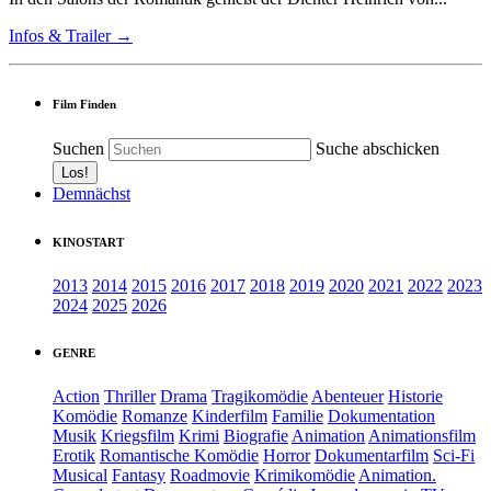
Infos & Trailer →
Film Finden
Suchen
Suche abschicken
Demnächst
KINOSTART
2013
2014
2015
2016
2017
2018
2019
2020
2021
2022
2023
2024
2025
2026
GENRE
Action
Thriller
Drama
Tragikomödie
Abenteuer
Historie
Komödie
Romanze
Kinderfilm
Familie
Dokumentation
Musik
Kriegsfilm
Krimi
Biografie
Animation
Animationsfilm
Erotik
Romantische Komödie
Horror
Dokumentarfilm
Sci-Fi
Musical
Fantasy
Roadmovie
Krimikomödie
Animation.