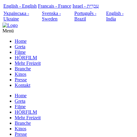
English - English
Français - France
עִבְרִית - Israel
Українська -
Svenska -
Português -
English -
Ukraine
Sweden
Brazil
India
Menü
Home
Greta
Filme
HÖRFILM
Mehr Freizeit
Branche
Kinos
Presse
Kontakt
Home
Greta
Filme
HÖRFILM
Mehr Freizeit
Branche
Kinos
Presse