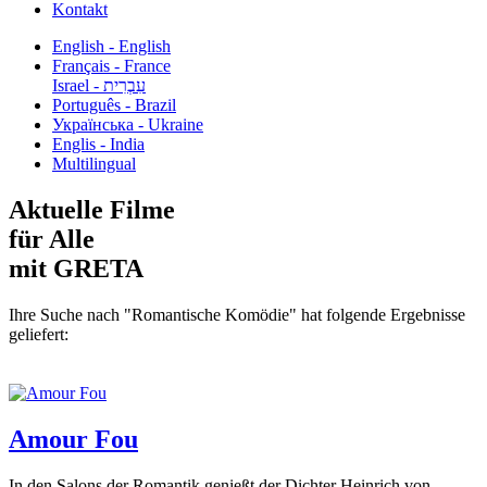
Kontakt
English - English
Français - France
עִבְרִית - Israel
Português - Brazil
Українська - Ukraine
Englis - India
Multilingual
Aktuelle Filme
für Alle
mit GRETA
Ihre Suche nach "Romantische Komödie" hat folgende Ergebnisse
geliefert:
Amour Fou
In den Salons der Romantik genießt der Dichter Heinrich von...