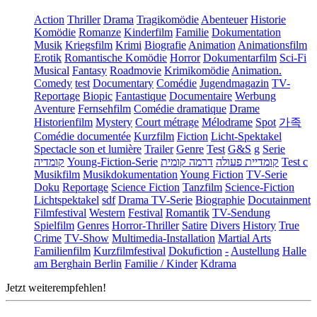
Action
Thriller
Drama
Tragikomödie
Abenteuer
Historie
Komödie
Romanze
Kinderfilm
Familie
Dokumentation
Musik
Kriegsfilm
Krimi
Biografie
Animation
Animationsfilm
Erotik
Romantische Komödie
Horror
Dokumentarfilm
Sci-Fi
Musical
Fantasy
Roadmovie
Krimikomödie
Animation.
Comedy
test
Documentary
Comédie
Jugendmagazin
TV-
Reportage
Biopic
Fantastique
Documentaire
Werbung
Aventure
Fernsehfilm
Comédie dramatique
Drame
Historienfilm
Mystery
Court métrage
Mélodrame
Spot
가족
Comédie documentée
Kurzfilm
Fiction
Licht-Spektakel
Spectacle son et lumière
Trailer
Genre
Test
G&S
g
Serie
קומדיה
Young-Fiction-Serie
דרמה קומית
קומדיית פעולה
Test c
Musikfilm
Musikdokumentation
Young Fiction
TV-Serie
Doku
Reportage
Science Fiction
Tanzfilm
Science-Fiction
Lichtspektakel
sdf
Drama TV-Serie
Biographie
Docutainment
Filmfestival
Western
Festival
Romantik
TV-Sendung
Spielfilm
Genres
Horror-Thriller
Satire
Divers
History
True
Crime
TV-Show
Multimedia-Installation
Martial Arts
Familienfilm
Kurzfilmfestival
Dokufiction
-
Austellung
Halle
am Berghain Berlin
Familie / Kinder
Kdrama
Jetzt weiterempfehlen!