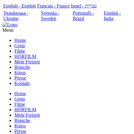
English - English
Français - France
עִבְרִית - Israel
Українська -
Svenska -
Português -
English -
Ukraine
Sweden
Brazil
India
Menü
Home
Greta
Filme
HÖRFILM
Mehr Freizeit
Branche
Kinos
Presse
Kontakt
Home
Greta
Filme
HÖRFILM
Mehr Freizeit
Branche
Kinos
Presse