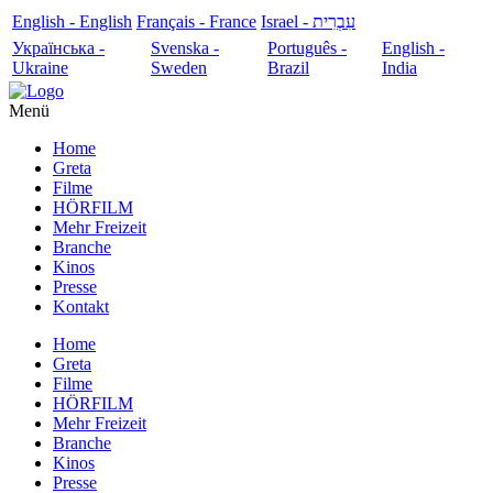
English - English
Français - France
עִבְרִית - Israel
Українська -
Svenska -
Português -
English -
Ukraine
Sweden
Brazil
India
Menü
Home
Greta
Filme
HÖRFILM
Mehr Freizeit
Branche
Kinos
Presse
Kontakt
Home
Greta
Filme
HÖRFILM
Mehr Freizeit
Branche
Kinos
Presse