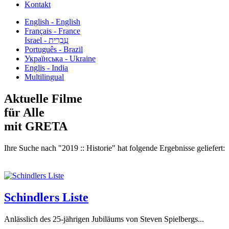
Kontakt
English - English
Français - France
עִבְרִית - Israel
Português - Brazil
Українська - Ukraine
Englis - India
Multilingual
Aktuelle Filme
für Alle
mit GRETA
Ihre Suche nach "2019 :: Historie" hat folgende Ergebnisse geliefert:
Schindlers Liste
Anlässlich des 25-jährigen Jubiläums von Steven Spielbergs...