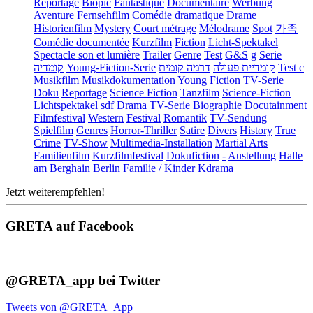
Reportage
Biopic
Fantastique
Documentaire
Werbung
Aventure
Fernsehfilm
Comédie dramatique
Drame
Historienfilm
Mystery
Court métrage
Mélodrame
Spot
가족
Comédie documentée
Kurzfilm
Fiction
Licht-Spektakel
Spectacle son et lumière
Trailer
Genre
Test
G&S
g
Serie
קומדיה
Young-Fiction-Serie
דרמה קומית
קומדיית פעולה
Test c
Musikfilm
Musikdokumentation
Young Fiction
TV-Serie
Doku
Reportage
Science Fiction
Tanzfilm
Science-Fiction
Lichtspektakel
sdf
Drama TV-Serie
Biographie
Docutainment
Filmfestival
Western
Festival
Romantik
TV-Sendung
Spielfilm
Genres
Horror-Thriller
Satire
Divers
History
True
Crime
TV-Show
Multimedia-Installation
Martial Arts
Familienfilm
Kurzfilmfestival
Dokufiction
-
Austellung
Halle
am Berghain Berlin
Familie / Kinder
Kdrama
Jetzt weiterempfehlen!
GRETA auf Facebook
@GRETA_app bei Twitter
Tweets von @GRETA_App