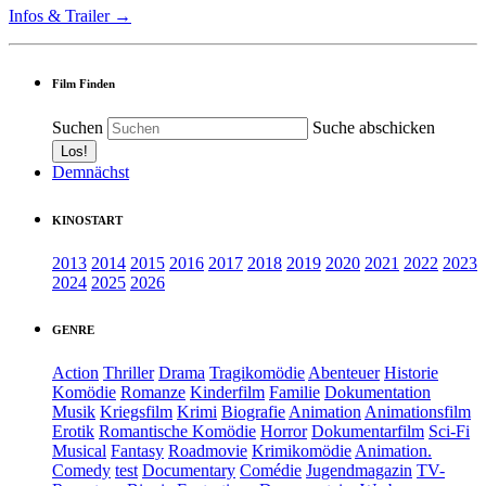
Infos & Trailer →
Film Finden
Suchen
Suche abschicken
Demnächst
KINOSTART
2013
2014
2015
2016
2017
2018
2019
2020
2021
2022
2023
2024
2025
2026
GENRE
Action
Thriller
Drama
Tragikomödie
Abenteuer
Historie
Komödie
Romanze
Kinderfilm
Familie
Dokumentation
Musik
Kriegsfilm
Krimi
Biografie
Animation
Animationsfilm
Erotik
Romantische Komödie
Horror
Dokumentarfilm
Sci-Fi
Musical
Fantasy
Roadmovie
Krimikomödie
Animation.
Comedy
test
Documentary
Comédie
Jugendmagazin
TV-