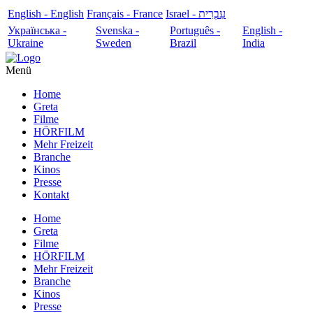
English - English
Français - France
עִבְרִית - Israel
Українська -
Svenska -
Português -
English -
Ukraine
Sweden
Brazil
India
Menü
Home
Greta
Filme
HÖRFILM
Mehr Freizeit
Branche
Kinos
Presse
Kontakt
Home
Greta
Filme
HÖRFILM
Mehr Freizeit
Branche
Kinos
Presse