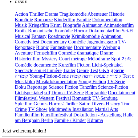
GENRE
Action
Thriller
Drama
Tragikomödie
Abenteuer
Historie
Komödie
Romanze
Kinderfilm
Familie
Dokumentation
Musik
Kriegsfilm
Krimi
Biografie
Animation
Animationsfilm
Erotik
Romantische Komödie
Horror
Dokumentarfilm
Sci-Fi
Musical
Fantasy
Roadmovie
Krimikomödie
Animation.
Comedy
test
Documentary
Comédie
Jugendmagazin
TV-
Reportage
Biopic
Fantastique
Documentaire
Werbung
Aventure
Fernsehfilm
Comédie dramatique
Drame
Historienfilm
Mystery
Court métrage
Mélodrame
Spot
가족
Comédie documentée
Kurzfilm
Fiction
Licht-Spektakel
Spectacle son et lumière
Trailer
Genre
Test
G&S
g
Serie
קומדיה
Young-Fiction-Serie
דרמה קומית
קומדיית פעולה
Test c
Musikfilm
Musikdokumentation
Young Fiction
TV-Serie
Doku
Reportage
Science Fiction
Tanzfilm
Science-Fiction
Lichtspektakel
sdf
Drama TV-Serie
Biographie
Docutainment
Filmfestival
Western
Festival
Romantik
TV-Sendung
Spielfilm
Genres
Horror-Thriller
Satire
Divers
History
True
Crime
TV-Show
Multimedia-Installation
Martial Arts
Familienfilm
Kurzfilmfestival
Dokufiction
-
Austellung
Halle
am Berghain Berlin
Familie / Kinder
Kdrama
Jetzt weiterempfehlen!