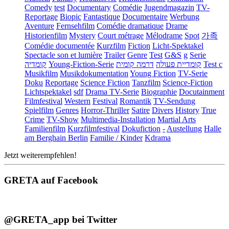
Comedy
test
Documentary
Comédie
Jugendmagazin
TV-
Reportage
Biopic
Fantastique
Documentaire
Werbung
Aventure
Fernsehfilm
Comédie dramatique
Drame
Historienfilm
Mystery
Court métrage
Mélodrame
Spot
가족
Comédie documentée
Kurzfilm
Fiction
Licht-Spektakel
Spectacle son et lumière
Trailer
Genre
Test
G&S
g
Serie
קומדיה
Young-Fiction-Serie
דרמה קומית
קומדיית פעולה
Test c
Musikfilm
Musikdokumentation
Young Fiction
TV-Serie
Doku
Reportage
Science Fiction
Tanzfilm
Science-Fiction
Lichtspektakel
sdf
Drama TV-Serie
Biographie
Docutainment
Filmfestival
Western
Festival
Romantik
TV-Sendung
Spielfilm
Genres
Horror-Thriller
Satire
Divers
History
True
Crime
TV-Show
Multimedia-Installation
Martial Arts
Familienfilm
Kurzfilmfestival
Dokufiction
-
Austellung
Halle
am Berghain Berlin
Familie / Kinder
Kdrama
Jetzt weiterempfehlen!
GRETA auf Facebook
@GRETA_app bei Twitter