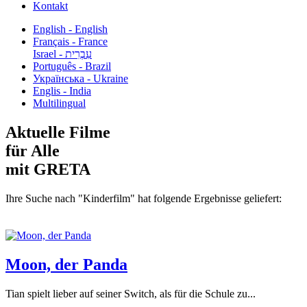
Kontakt
English - English
Français - France
עִבְרִית - Israel
Português - Brazil
Українська - Ukraine
Englis - India
Multilingual
Aktuelle Filme
für Alle
mit GRETA
Ihre Suche nach "Kinderfilm" hat folgende Ergebnisse geliefert:
Moon, der Panda
Tian spielt lieber auf seiner Switch, als für die Schule zu...