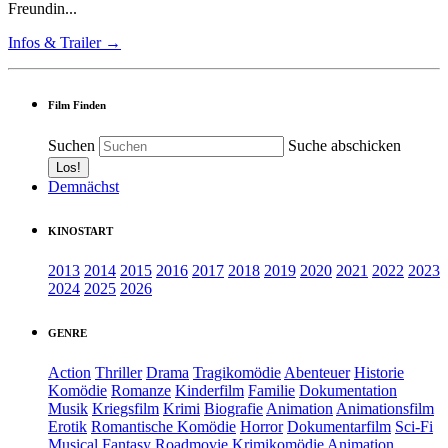
Freundin...
Infos & Trailer →
Film Finden
Suchen
Suche abschicken
Demnächst
KINOSTART
2013
2014
2015
2016
2017
2018
2019
2020
2021
2022
2023
2024
2025
2026
GENRE
Action
Thriller
Drama
Tragikomödie
Abenteuer
Historie
Komödie
Romanze
Kinderfilm
Familie
Dokumentation
Musik
Kriegsfilm
Krimi
Biografie
Animation
Animationsfilm
Erotik
Romantische Komödie
Horror
Dokumentarfilm
Sci-Fi
Musical
Fantasy
Roadmovie
Krimikomödie
Animation.