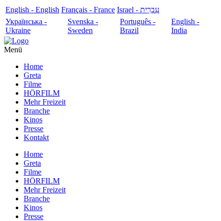
English - English
Français - France
עִבְרִית - Israel
Українська -
Svenska -
Português -
English -
Ukraine
Sweden
Brazil
India
Menü
Home
Greta
Filme
HÖRFILM
Mehr Freizeit
Branche
Kinos
Presse
Kontakt
Home
Greta
Filme
HÖRFILM
Mehr Freizeit
Branche
Kinos
Presse