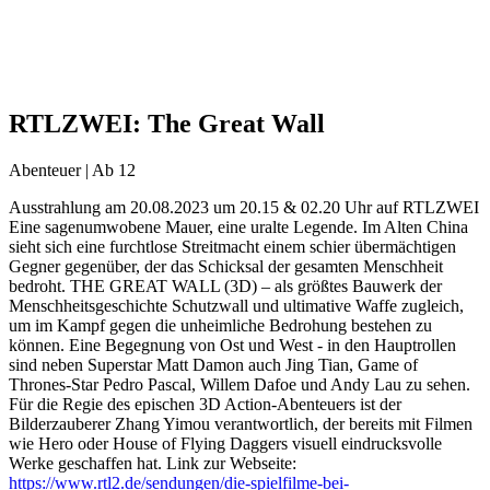
RTLZWEI: The Great Wall
Abenteuer | Ab 12
Ausstrahlung am 20.08.2023 um 20.15 & 02.20 Uhr auf RTLZWEI
Eine sagenumwobene Mauer, eine uralte Legende. Im Alten China
sieht sich eine furchtlose Streitmacht einem schier übermächtigen
Gegner gegenüber, der das Schicksal der gesamten Menschheit
bedroht. THE GREAT WALL (3D) – als größtes Bauwerk der
Menschheitsgeschichte Schutzwall und ultimative Waffe zugleich,
um im Kampf gegen die unheimliche Bedrohung bestehen zu
können. Eine Begegnung von Ost und West - in den Hauptrollen
sind neben Superstar Matt Damon auch Jing Tian, Game of
Thrones-Star Pedro Pascal, Willem Dafoe und Andy Lau zu sehen.
Für die Regie des epischen 3D Action-Abenteuers ist der
Bilderzauberer Zhang Yimou verantwortlich, der bereits mit Filmen
wie Hero oder House of Flying Daggers visuell eindrucksvolle
Werke geschaffen hat. Link zur Webseite:
https://www.rtl2.de/sendungen/die-spielfilme-bei-