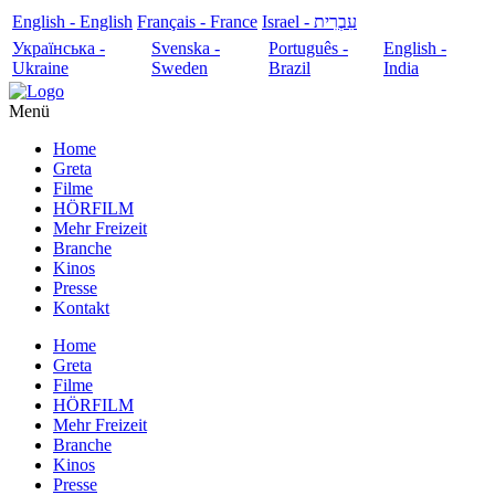
English - English
Français - France
עִבְרִית - Israel
Українська -
Svenska -
Português -
English -
Ukraine
Sweden
Brazil
India
Menü
Home
Greta
Filme
HÖRFILM
Mehr Freizeit
Branche
Kinos
Presse
Kontakt
Home
Greta
Filme
HÖRFILM
Mehr Freizeit
Branche
Kinos
Presse