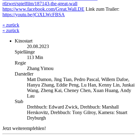
rtlzwei/spielfilm/187143-the-great-wall
https://www.facebook.com/Great.Wall.DE
Link zum Trailer:
https://youtu.be/jCiXLWcFBSA
« zurück
« zurück
Kinostart
20.08.2023
Spiellänge
113 Min
Regie
Zhang Yimou
Darsteller
Matt Damon, Jing Tian, Pedro Pascal, Willem Dafoe,
Hanyu Zhang, Eddie Peng, Lu Han, Kenny Lin, Junkai
Wang, Zheng Kai, Cheney Chen, Xuan Huang, Andy
Lau
Stab
Drehbuch: Edward Zwick, Drehbuch: Marshall
Herskovitz, Drehbuch: Tony Gilroy, Kamera: Stuart
Dryburgh
Jetzt weiterempfehlen!