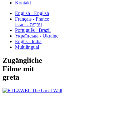
Kontakt
English - English
Français - France
עִבְרִית - Israel
Português - Brazil
Українська - Ukraine
Englis - India
Multilingual
Zugängliche
Filme mit
greta