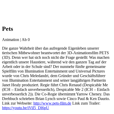
Pets
Animation | Ab 0
Die ganze Wahrheit über das aufregende Eigenleben unserer
tierischen Mitbewohner beantwortet der 3D-Animationsfilm PETS
(3D). Denn wer hat sich noch nicht die Frage gestellt: Was machen
eigentlich unsere Haustiere, während wir den ganzen Tag auf der
Arbeit oder in der Schule sind? Der nunmehr fünfte gemeinsame
Spielfilm von Illumination Entertainment und Universal Pictures
wurde von Chris Meledandri, dem Gründer und Geschäftsführer
von Illumination Entertainment und seiner langjährigen Partnerin
Janet Healy produziert. Regie führt Chris Renaud (Despicable Me
(ICH – Einfach unverbesserlich), Despicable Me 2 (ICH – Einfach
unverbesserlich 2)). Die Co-Regie übernimmt Yarrow Cheney. Das
Drehbuch schrieben Brian Lynch sowie Cinco Paul & Ken Daurio.
Link zur Webseite:
http://www.pets-film.de
Link zum Trailer:
https://youtu.be/iViI5_Dl6pU