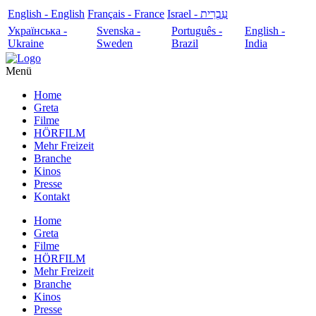
English - English
Français - France
עִבְרִית - Israel
Українська -
Svenska -
Português -
English -
Ukraine
Sweden
Brazil
India
Menü
Home
Greta
Filme
HÖRFILM
Mehr Freizeit
Branche
Kinos
Presse
Kontakt
Home
Greta
Filme
HÖRFILM
Mehr Freizeit
Branche
Kinos
Presse