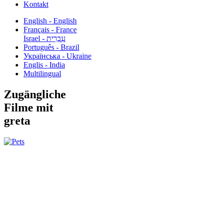
Kontakt
English - English
Français - France
עִבְרִית - Israel
Português - Brazil
Українська - Ukraine
Englis - India
Multilingual
Zugängliche
Filme mit
greta