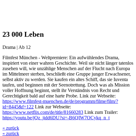
23 000 Leben
Drama | Ab 12
Filmfest München - Weltpremiere: Ein aufwühlendes Drama,
inspiriert von einer wahren Geschichte. Weil sie nicht länger tatenlos
zusehen will, wie unzählige Menschen auf der Flucht nach Europa
im Mittelmeer sterben, beschließt eine Gruppe junger Erwachsener,
selbst aktiv zu werden. Sie kaufen ein altes Schiff, das sie Iuventa
taufen, und beginnen mit der Seenotrettung. Doch was als Mission
voller Hoffnung beginnt, stellt ihr Verständnis von Recht und
Gerechtigkeit bald auf eine harte Probe. Link zur Webseite:
https://www.filmfest-muenchen.de/de/programm/filme/film/?
id=8445&f=122
Link zur Webseite:
https://www.netflix.com/de/title/81660283
Link zum Trailer:
https://youtu.be/jQz_jidd6DU?si=-B6QIW7OCykq_n_t
« zurück
« zurück