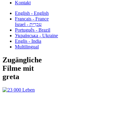
Kontakt
English - English
Français - France
עִבְרִית - Israel
Português - Brazil
Українська - Ukraine
Englis - India
Multilingual
Zugängliche
Filme mit
greta