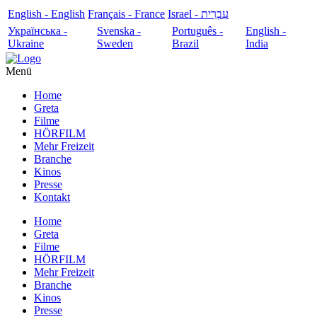
English - English
Français - France
עִבְרִית - Israel
Українська -
Svenska -
Português -
English -
Ukraine
Sweden
Brazil
India
Menü
Home
Greta
Filme
HÖRFILM
Mehr Freizeit
Branche
Kinos
Presse
Kontakt
Home
Greta
Filme
HÖRFILM
Mehr Freizeit
Branche
Kinos
Presse