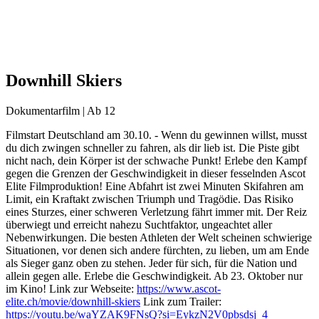
Downhill Skiers
Dokumentarfilm | Ab 12
Filmstart Deutschland am 30.10. - Wenn du gewinnen willst, musst
du dich zwingen schneller zu fahren, als dir lieb ist. Die Piste gibt
nicht nach, dein Körper ist der schwache Punkt! Erlebe den Kampf
gegen die Grenzen der Geschwindigkeit in dieser fesselnden Ascot
Elite Filmproduktion! Eine Abfahrt ist zwei Minuten Skifahren am
Limit, ein Kraftakt zwischen Triumph und Tragödie. Das Risiko
eines Sturzes, einer schweren Verletzung fährt immer mit. Der Reiz
überwiegt und erreicht nahezu Suchtfaktor, ungeachtet aller
Nebenwirkungen. Die besten Athleten der Welt scheinen schwierige
Situationen, vor denen sich andere fürchten, zu lieben, um am Ende
als Sieger ganz oben zu stehen. Jeder für sich, für die Nation und
allein gegen alle. Erlebe die Geschwindigkeit. Ab 23. Oktober nur
im Kino! Link zur Webseite:
https://www.ascot-
elite.ch/movie/downhill-skiers
Link zum Trailer:
https://youtu.be/waYZAK9FNsQ?si=EykzN2V0pbsdsj_4