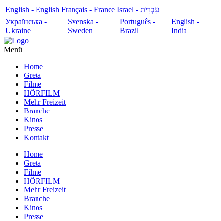
English - English
Français - France
עִבְרִית - Israel
Українська -
Svenska -
Português -
English -
Ukraine
Sweden
Brazil
India
Menü
Home
Greta
Filme
HÖRFILM
Mehr Freizeit
Branche
Kinos
Presse
Kontakt
Home
Greta
Filme
HÖRFILM
Mehr Freizeit
Branche
Kinos
Presse