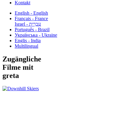
Kontakt
English - English
Français - France
עִבְרִית - Israel
Português - Brazil
Українська - Ukraine
Englis - India
Multilingual
Zugängliche
Filme mit
greta