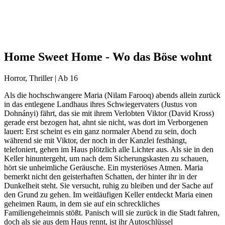
Home Sweet Home - Wo das Böse wohnt
Horror, Thriller | Ab 16
Als die hochschwangere Maria (Nilam Farooq) abends allein zurück
in das entlegene Landhaus ihres Schwiegervaters (Justus von
Dohnányi) fährt, das sie mit ihrem Verlobten Viktor (David Kross)
gerade erst bezogen hat, ahnt sie nicht, was dort im Verborgenen
lauert: Erst scheint es ein ganz normaler Abend zu sein, doch
während sie mit Viktor, der noch in der Kanzlei festhängt,
telefoniert, gehen im Haus plötzlich alle Lichter aus. Als sie in den
Keller hinuntergeht, um nach dem Sicherungskasten zu schauen,
hört sie unheimliche Geräusche. Ein mysteriöses Atmen. Maria
bemerkt nicht den geisterhaften Schatten, der hinter ihr in der
Dunkelheit steht. Sie versucht, ruhig zu bleiben und der Sache auf
den Grund zu gehen. Im weitläufigen Keller entdeckt Maria einen
geheimen Raum, in dem sie auf ein schreckliches
Familiengeheimnis stößt. Panisch will sie zurück in die Stadt fahren,
doch als sie aus dem Haus rennt, ist ihr Autoschlüssel