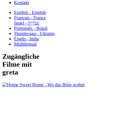
Kontakt
English - English
Français - France
עִבְרִית - Israel
Português - Brazil
Українська - Ukraine
Englis - India
Multilingual
Zugängliche
Filme mit
greta