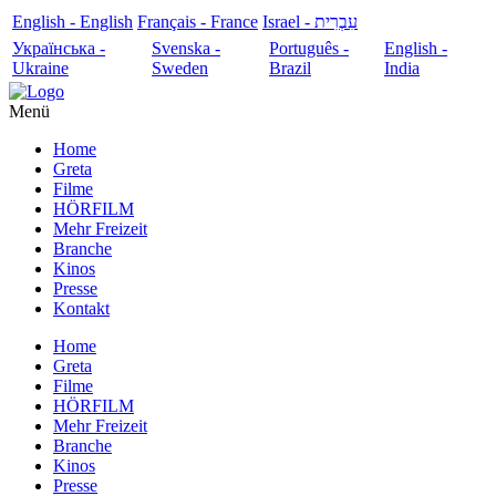
English - English
Français - France
עִבְרִית - Israel
Українська -
Svenska -
Português -
English -
Ukraine
Sweden
Brazil
India
Menü
Home
Greta
Filme
HÖRFILM
Mehr Freizeit
Branche
Kinos
Presse
Kontakt
Home
Greta
Filme
HÖRFILM
Mehr Freizeit
Branche
Kinos
Presse