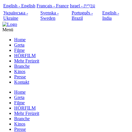
English - English
Français - France
עִבְרִית - Israel
Українська -
Svenska -
Português -
English -
Ukraine
Sweden
Brazil
India
Menü
Home
Greta
Filme
HÖRFILM
Mehr Freizeit
Branche
Kinos
Presse
Kontakt
Home
Greta
Filme
HÖRFILM
Mehr Freizeit
Branche
Kinos
Presse