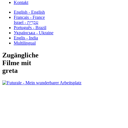
Kontakt
English - English
Français - France
עִבְרִית - Israel
Português - Brazil
Українська - Ukraine
Englis - India
Multilingual
Zugängliche
Filme mit
greta