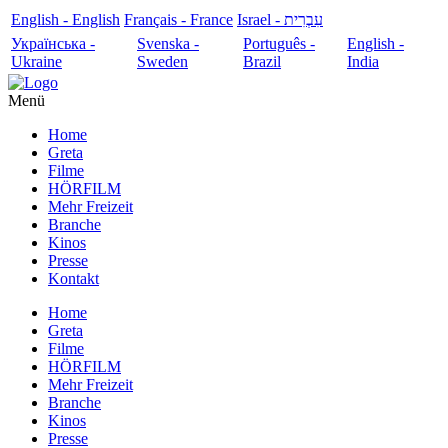
English - English
Français - France
עִבְרִית - Israel
Українська -
Svenska -
Português -
English -
Ukraine
Sweden
Brazil
India
Menü
Home
Greta
Filme
HÖRFILM
Mehr Freizeit
Branche
Kinos
Presse
Kontakt
Home
Greta
Filme
HÖRFILM
Mehr Freizeit
Branche
Kinos
Presse