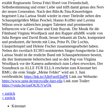
erzählt Regisseurin Teresa Fritzi Hoerl von Freundschaft,
Selbstbestimmung und erster Liebe und trifft damit genau den Nerv
der neuen Generation. Nach den Bibi-&-Tina-Kinoerfolgen
begeistert Lina Larissa Strahl wieder in einer Titelrolle neben den
Schauspielgrößen Milan Peschel, Hanno Koffler und Lavinia
Wilson sowie zahlreichen jungen Talenten und prominenten
Influencern wie Caro Daur und Emir Bayrak. Die Musik für die
Filmband Virginia Woolfpack und den Rapper alfaMK wurde von
Julia Bergen und David Bonk, besser bekannt als DaJu, komponiert
und produziert, die bereits mit Lina, Prinz Pi, Die Lochis,
Glasperlenspiel und Helene Fischer zusammengearbeitet haben.
Neben der zweifach ECHO-nominierten Singer-Songwriterin Lina
Larissa Strahl ist die restliche Band mit Schauspielerinnen besetzt,
die ihre Instrumente beherrschen und so den Pop von Virginia
Woolfpack vor der Kamera authentisch zum Leben erwecken. Der
Soundtrack zu ALLE FÜR ELLA erscheint zum Kinostart bei
BMG; die erste Single „Meine Fehler“ wird am 3. Juni
veröffentlicht:
https://lnk.to/AlleFuerEllaPR
Link zur Webseite:
https://www.upig.de/micro/alle-fuer-ella
Link zum Trailer:
https://youtu.be/oarQk3GVwQk
« zurück
« zurück
Kinostart