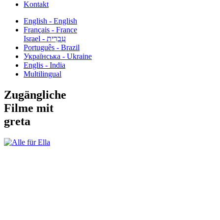
Kontakt
English - English
Français - France
עִבְרִית - Israel
Português - Brazil
Українська - Ukraine
Englis - India
Multilingual
Zugängliche
Filme mit
greta