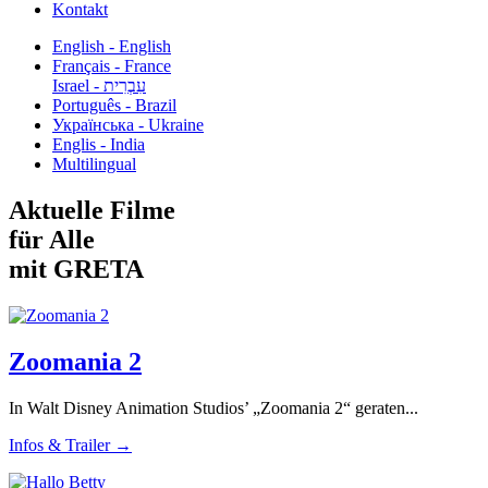
Kontakt
English - English
Français - France
עִבְרִית - Israel
Português - Brazil
Українська - Ukraine
Englis - India
Multilingual
Aktuelle Filme
für Alle
mit GRETA
Zoomania 2
In Walt Disney Animation Studios’ „Zoomania 2“ geraten...
Infos & Trailer →