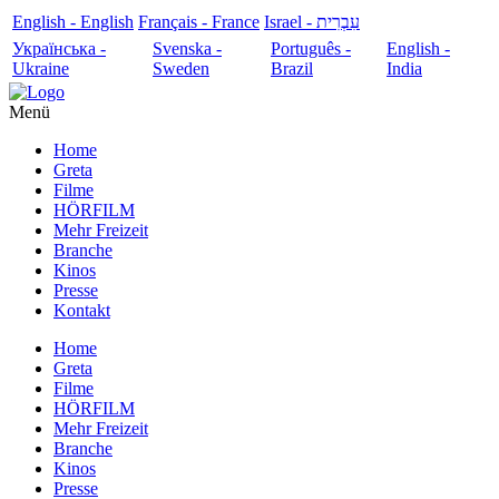
English - English
Français - France
עִבְרִית - Israel
Українська -
Svenska -
Português -
English -
Ukraine
Sweden
Brazil
India
Menü
Home
Greta
Filme
HÖRFILM
Mehr Freizeit
Branche
Kinos
Presse
Kontakt
Home
Greta
Filme
HÖRFILM
Mehr Freizeit
Branche
Kinos
Presse