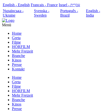
English - English
Français - France
עִבְרִית - Israel
Українська -
Svenska -
Português -
English -
Ukraine
Sweden
Brazil
India
Menü
Home
Greta
Filme
HÖRFILM
Mehr Freizeit
Branche
Kinos
Presse
Kontakt
Home
Greta
Filme
HÖRFILM
Mehr Freizeit
Branche
Kinos
Presse