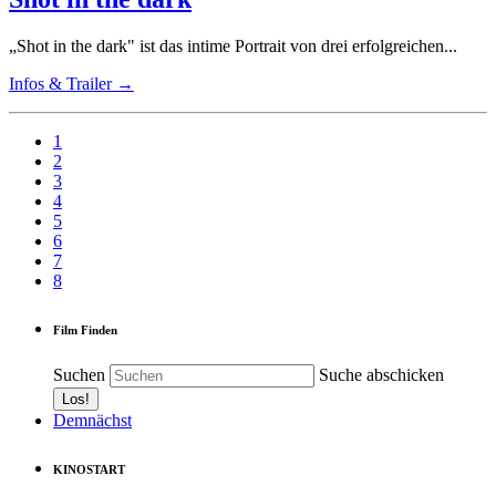
„Shot in the dark" ist das intime Portrait von drei erfolgreichen...
Infos & Trailer →
1
2
3
4
5
6
7
8
Film Finden
Suchen
Suche abschicken
Demnächst
KINOSTART