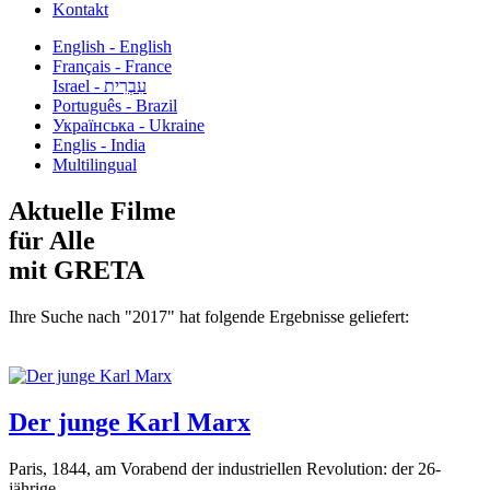
Kontakt
English - English
Français - France
עִבְרִית - Israel
Português - Brazil
Українська - Ukraine
Englis - India
Multilingual
Aktuelle Filme
für Alle
mit GRETA
Ihre Suche nach "2017" hat folgende Ergebnisse geliefert:
Der junge Karl Marx
Paris, 1844, am Vorabend der industriellen Revolution: der 26-
jährige...