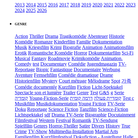
2013
2014
2015
2016
2017
2018
2019
2020
2021
2022
2023
2024
2025
2026
GENRE
Action
Thriller
Drama
Tragikomödie
Abenteuer
Historie
Komödie
Romanze
Kinderfilm
Familie
Dokumentation
Musik
Kriegsfilm
Krimi
Biografie
Animation
Animationsfilm
Erotik
Romantische Komödie
Horror
Dokumentarfilm
Sci-Fi
Musical
Fantasy
Roadmovie
Krimikomödie
Animation.
Comedy
test
Documentary
Comédie
Jugendmagazin
TV-
Reportage
Biopic
Fantastique
Documentaire
Werbung
Aventure
Fernsehfilm
Comédie dramatique
Drame
Historienfilm
Mystery
Court métrage
Mélodrame
Spot
가족
Comédie documentée
Kurzfilm
Fiction
Licht-Spektakel
Spectacle son et lumière
Trailer
Genre
Test
G&S
g
Serie
קומדיה
Young-Fiction-Serie
דרמה קומית
קומדיית פעולה
Test c
Musikfilm
Musikdokumentation
Young Fiction
TV-Serie
Doku
Reportage
Science Fiction
Tanzfilm
Science-Fiction
Lichtspektakel
sdf
Drama TV-Serie
Biographie
Docutainment
Filmfestival
Western
Festival
Romantik
TV-Sendung
Spielfilm
Genres
Horror-Thriller
Satire
Divers
History
True
Crime
TV-Show
Multimedia-Installation
Martial Arts
Familienfilm
Kurzfilmfestival
Dokufiction
-
Austellung
Halle