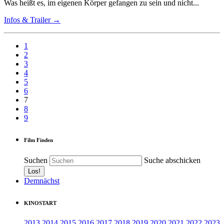
Was heißt es, im eigenen Körper gefangen zu sein und nicht...
Infos & Trailer →
1
2
3
4
5
6
7
8
9
Film Finden
Suchen
Suche abschicken
Demnächst
KINOSTART
2013
2014
2015
2016
2017
2018
2019
2020
2021
2022
2023