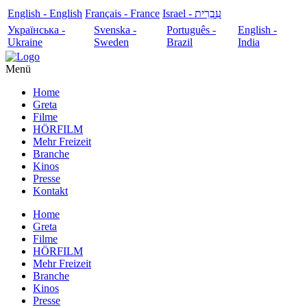
English - English
Français - France
עִבְרִית - Israel
Українська -
Svenska -
Português -
English -
Ukraine
Sweden
Brazil
India
Menü
Home
Greta
Filme
HÖRFILM
Mehr Freizeit
Branche
Kinos
Presse
Kontakt
Home
Greta
Filme
HÖRFILM
Mehr Freizeit
Branche
Kinos
Presse