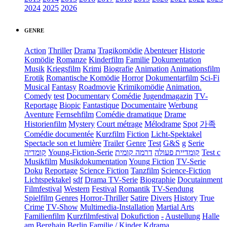
2024
2025
2026
GENRE
Action
Thriller
Drama
Tragikomödie
Abenteuer
Historie
Komödie
Romanze
Kinderfilm
Familie
Dokumentation
Musik
Kriegsfilm
Krimi
Biografie
Animation
Animationsfilm
Erotik
Romantische Komödie
Horror
Dokumentarfilm
Sci-Fi
Musical
Fantasy
Roadmovie
Krimikomödie
Animation.
Comedy
test
Documentary
Comédie
Jugendmagazin
TV-
Reportage
Biopic
Fantastique
Documentaire
Werbung
Aventure
Fernsehfilm
Comédie dramatique
Drame
Historienfilm
Mystery
Court métrage
Mélodrame
Spot
가족
Comédie documentée
Kurzfilm
Fiction
Licht-Spektakel
Spectacle son et lumière
Trailer
Genre
Test
G&S
g
Serie
קומדיה
Young-Fiction-Serie
דרמה קומית
קומדיית פעולה
Test c
Musikfilm
Musikdokumentation
Young Fiction
TV-Serie
Doku
Reportage
Science Fiction
Tanzfilm
Science-Fiction
Lichtspektakel
sdf
Drama TV-Serie
Biographie
Docutainment
Filmfestival
Western
Festival
Romantik
TV-Sendung
Spielfilm
Genres
Horror-Thriller
Satire
Divers
History
True
Crime
TV-Show
Multimedia-Installation
Martial Arts
Familienfilm
Kurzfilmfestival
Dokufiction
-
Austellung
Halle
am Berghain Berlin
Familie / Kinder
Kdrama