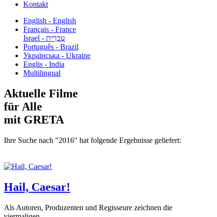
Kontakt
English - English
Français - France
עִבְרִית - Israel
Português - Brazil
Українська - Ukraine
Englis - India
Multilingual
Aktuelle Filme
für Alle
mit GRETA
Ihre Suche nach "2016" hat folgende Ergebnisse geliefert:
Hail, Caesar!
Als Autoren, Produzenten und Regisseure zeichnen die
viermaligen...