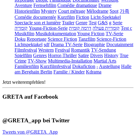
Aventure
Fernsehfilm
Comédie dramatique
Drame
Historienfilm
Mystery
Court métrage
Mélodrame
Spot
가족
Comédie documentée
Kurzfilm
Fiction
Licht-Spektakel
Spectacle son et lumière
Trailer
Genre
Test
G&S
g
Serie
קומדיה
Young-Fiction-Serie
דרמה קומית
קומדיית פעולה
Test c
Musikfilm
Musikdokumentation
Young Fiction
TV-Serie
Doku
Reportage
Science Fiction
Tanzfilm
Science-Fiction
Lichtspektakel
sdf
Drama TV-Serie
Biographie
Docutainment
Filmfestival
Western
Festival
Romantik
TV-Sendung
Spielfilm
Genres
Horror-Thriller
Satire
Divers
History
True
Crime
TV-Show
Multimedia-Installation
Martial Arts
Familienfilm
Kurzfilmfestival
Dokufiction
-
Austellung
Halle
am Berghain Berlin
Familie / Kinder
Kdrama
Jetzt weiterempfehlen!
GRETA auf Facebook
@GRETA_app bei Twitter
Tweets von @GRETA_App