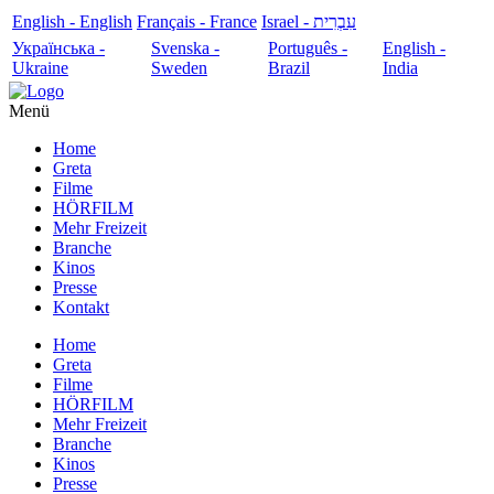
English - English
Français - France
עִבְרִית - Israel
Українська -
Svenska -
Português -
English -
Ukraine
Sweden
Brazil
India
Menü
Home
Greta
Filme
HÖRFILM
Mehr Freizeit
Branche
Kinos
Presse
Kontakt
Home
Greta
Filme
HÖRFILM
Mehr Freizeit
Branche
Kinos
Presse