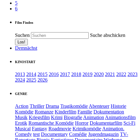
5
6
Film Finden
Suchen
Suche abschicken
Demnächst
KINOSTART
2013
2014
2015
2016
2017
2018
2019
2020
2021
2022
2023
2024
2025
2026
GENRE
Action
Thriller
Drama
Tragikomödie
Abenteuer
Historie
Komödie
Romanze
Kinderfilm
Familie
Dokumentation
Musik
Kriegsfilm
Krimi
Biografie
Animation
Animationsfilm
Erotik
Romantische Komödie
Horror
Dokumentarfilm
Sci-Fi
Musical
Fantasy
Roadmovie
Krimikomödie
Animation.
Comedy
test
Documentary
Comédie
Jugendmagazin
TV-
Reportage
Biopic
Fantastique
Documentaire
Werbung