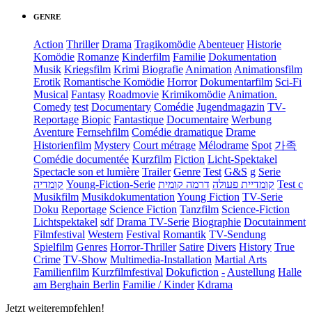
GENRE
Action
Thriller
Drama
Tragikomödie
Abenteuer
Historie
Komödie
Romanze
Kinderfilm
Familie
Dokumentation
Musik
Kriegsfilm
Krimi
Biografie
Animation
Animationsfilm
Erotik
Romantische Komödie
Horror
Dokumentarfilm
Sci-Fi
Musical
Fantasy
Roadmovie
Krimikomödie
Animation.
Comedy
test
Documentary
Comédie
Jugendmagazin
TV-
Reportage
Biopic
Fantastique
Documentaire
Werbung
Aventure
Fernsehfilm
Comédie dramatique
Drame
Historienfilm
Mystery
Court métrage
Mélodrame
Spot
가족
Comédie documentée
Kurzfilm
Fiction
Licht-Spektakel
Spectacle son et lumière
Trailer
Genre
Test
G&S
g
Serie
קומדיה
Young-Fiction-Serie
דרמה קומית
קומדיית פעולה
Test c
Musikfilm
Musikdokumentation
Young Fiction
TV-Serie
Doku
Reportage
Science Fiction
Tanzfilm
Science-Fiction
Lichtspektakel
sdf
Drama TV-Serie
Biographie
Docutainment
Filmfestival
Western
Festival
Romantik
TV-Sendung
Spielfilm
Genres
Horror-Thriller
Satire
Divers
History
True
Crime
TV-Show
Multimedia-Installation
Martial Arts
Familienfilm
Kurzfilmfestival
Dokufiction
-
Austellung
Halle
am Berghain Berlin
Familie / Kinder
Kdrama
Jetzt weiterempfehlen!