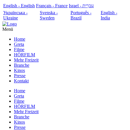
English - English
Français - France
עִבְרִית - Israel
Українська -
Svenska -
Português -
English -
Ukraine
Sweden
Brazil
India
Menü
Home
Greta
Filme
HÖRFILM
Mehr Freizeit
Branche
Kinos
Presse
Kontakt
Home
Greta
Filme
HÖRFILM
Mehr Freizeit
Branche
Kinos
Presse