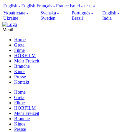
English - English
Français - France
עִבְרִית - Israel
Українська -
Svenska -
Português -
English -
Ukraine
Sweden
Brazil
India
Menü
Home
Greta
Filme
HÖRFILM
Mehr Freizeit
Branche
Kinos
Presse
Kontakt
Home
Greta
Filme
HÖRFILM
Mehr Freizeit
Branche
Kinos
Presse