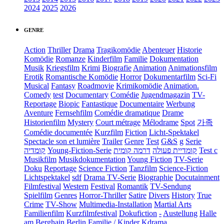
2024
2025
2026
GENRE
Action
Thriller
Drama
Tragikomödie
Abenteuer
Historie
Komödie
Romanze
Kinderfilm
Familie
Dokumentation
Musik
Kriegsfilm
Krimi
Biografie
Animation
Animationsfilm
Erotik
Romantische Komödie
Horror
Dokumentarfilm
Sci-Fi
Musical
Fantasy
Roadmovie
Krimikomödie
Animation.
Comedy
test
Documentary
Comédie
Jugendmagazin
TV-
Reportage
Biopic
Fantastique
Documentaire
Werbung
Aventure
Fernsehfilm
Comédie dramatique
Drame
Historienfilm
Mystery
Court métrage
Mélodrame
Spot
가족
Comédie documentée
Kurzfilm
Fiction
Licht-Spektakel
Spectacle son et lumière
Trailer
Genre
Test
G&S
g
Serie
קומדיה
Young-Fiction-Serie
דרמה קומית
קומדיית פעולה
Test c
Musikfilm
Musikdokumentation
Young Fiction
TV-Serie
Doku
Reportage
Science Fiction
Tanzfilm
Science-Fiction
Lichtspektakel
sdf
Drama TV-Serie
Biographie
Docutainment
Filmfestival
Western
Festival
Romantik
TV-Sendung
Spielfilm
Genres
Horror-Thriller
Satire
Divers
History
True
Crime
TV-Show
Multimedia-Installation
Martial Arts
Familienfilm
Kurzfilmfestival
Dokufiction
-
Austellung
Halle
am Berghain Berlin
Familie / Kinder
Kdrama