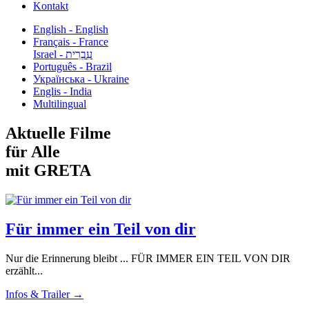
Kontakt
English - English
Français - France
עִבְרִית - Israel
Português - Brazil
Українська - Ukraine
Englis - India
Multilingual
Aktuelle Filme
für Alle
mit GRETA
Für immer ein Teil von dir
Nur die Erinnerung bleibt ... FÜR IMMER EIN TEIL VON DIR
erzählt...
Infos & Trailer →