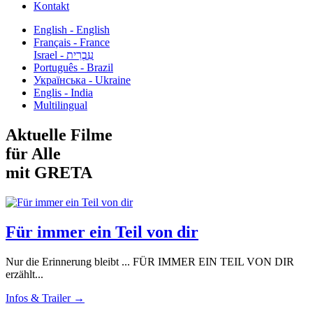
Kontakt
English - English
Français - France
עִבְרִית - Israel
Português - Brazil
Українська - Ukraine
Englis - India
Multilingual
Aktuelle Filme
für Alle
mit GRETA
Für immer ein Teil von dir
Nur die Erinnerung bleibt ... FÜR IMMER EIN TEIL VON DIR
erzählt...
Infos & Trailer →