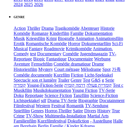
2024
2025
2026
GENRE
Action
Thriller
Drama
Tragikomödie
Abenteuer
Historie
Komödie
Romanze
Kinderfilm
Familie
Dokumentation
Musik
Kriegsfilm
Krimi
Biografie
Animation
Animationsfilm
Erotik
Romantische Komödie
Horror
Dokumentarfilm
Sci-Fi
Musical
Fantasy
Roadmovie
Krimikomödie
Animation.
Comedy
test
Documentary
Comédie
Jugendmagazin
TV-
Reportage
Biopic
Fantastique
Documentaire
Werbung
Aventure
Fernsehfilm
Comédie dramatique
Drame
Historienfilm
Mystery
Court métrage
Mélodrame
Spot
가족
Comédie documentée
Kurzfilm
Fiction
Licht-Spektakel
Spectacle son et lumière
Trailer
Genre
Test
G&S
g
Serie
קומדיה
Young-Fiction-Serie
דרמה קומית
קומדיית פעולה
Test c
Musikfilm
Musikdokumentation
Young Fiction
TV-Serie
Doku
Reportage
Science Fiction
Tanzfilm
Science-Fiction
Lichtspektakel
sdf
Drama TV-Serie
Biographie
Docutainment
Filmfestival
Western
Festival
Romantik
TV-Sendung
Spielfilm
Genres
Horror-Thriller
Satire
Divers
History
True
Crime
TV-Show
Multimedia-Installation
Martial Arts
Familienfilm
Kurzfilmfestival
Dokufiction
-
Austellung
Halle
am Berghain Berlin
Familie / Kinder
Kdrama