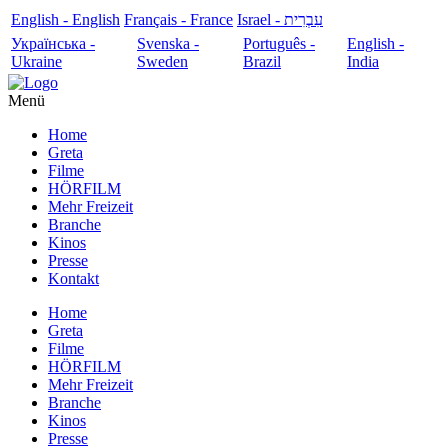
English - English
Français - France
עִבְרִית - Israel
Українська -
Svenska -
Português -
English -
Ukraine
Sweden
Brazil
India
Menü
Home
Greta
Filme
HÖRFILM
Mehr Freizeit
Branche
Kinos
Presse
Kontakt
Home
Greta
Filme
HÖRFILM
Mehr Freizeit
Branche
Kinos
Presse