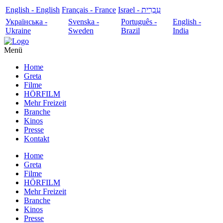
English - English
Français - France
עִבְרִית - Israel
Українська -
Svenska -
Português -
English -
Ukraine
Sweden
Brazil
India
Menü
Home
Greta
Filme
HÖRFILM
Mehr Freizeit
Branche
Kinos
Presse
Kontakt
Home
Greta
Filme
HÖRFILM
Mehr Freizeit
Branche
Kinos
Presse