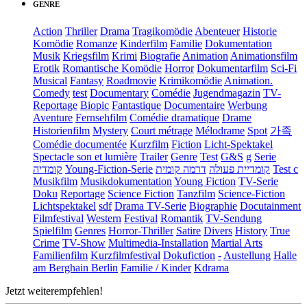
GENRE
Action
Thriller
Drama
Tragikomödie
Abenteuer
Historie
Komödie
Romanze
Kinderfilm
Familie
Dokumentation
Musik
Kriegsfilm
Krimi
Biografie
Animation
Animationsfilm
Erotik
Romantische Komödie
Horror
Dokumentarfilm
Sci-Fi
Musical
Fantasy
Roadmovie
Krimikomödie
Animation.
Comedy
test
Documentary
Comédie
Jugendmagazin
TV-
Reportage
Biopic
Fantastique
Documentaire
Werbung
Aventure
Fernsehfilm
Comédie dramatique
Drame
Historienfilm
Mystery
Court métrage
Mélodrame
Spot
가족
Comédie documentée
Kurzfilm
Fiction
Licht-Spektakel
Spectacle son et lumière
Trailer
Genre
Test
G&S
g
Serie
קומדיה
Young-Fiction-Serie
דרמה קומית
קומדיית פעולה
Test c
Musikfilm
Musikdokumentation
Young Fiction
TV-Serie
Doku
Reportage
Science Fiction
Tanzfilm
Science-Fiction
Lichtspektakel
sdf
Drama TV-Serie
Biographie
Docutainment
Filmfestival
Western
Festival
Romantik
TV-Sendung
Spielfilm
Genres
Horror-Thriller
Satire
Divers
History
True
Crime
TV-Show
Multimedia-Installation
Martial Arts
Familienfilm
Kurzfilmfestival
Dokufiction
-
Austellung
Halle
am Berghain Berlin
Familie / Kinder
Kdrama
Jetzt weiterempfehlen!