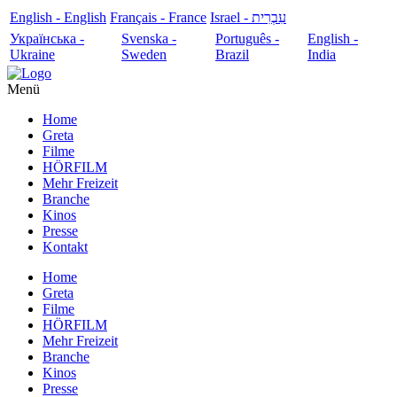
English - English
Français - France
עִבְרִית - Israel
Українська -
Svenska -
Português -
English -
Ukraine
Sweden
Brazil
India
Menü
Home
Greta
Filme
HÖRFILM
Mehr Freizeit
Branche
Kinos
Presse
Kontakt
Home
Greta
Filme
HÖRFILM
Mehr Freizeit
Branche
Kinos
Presse