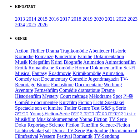
KINOSTART
2013
2014
2015
2016
2017
2018
2019
2020
2021
2022
2023
2024
2025
2026
GENRE
Action
Thriller
Drama
Tragikomödie
Abenteuer
Historie
Komödie
Romanze
Kinderfilm
Familie
Dokumentation
Musik
Kriegsfilm
Krimi
Biografie
Animation
Animationsfilm
Erotik
Romantische Komödie
Horror
Dokumentarfilm
Sci-Fi
Musical
Fantasy
Roadmovie
Krimikomödie
Animation.
Comedy
test
Documentary
Comédie
Jugendmagazin
TV-
Reportage
Biopic
Fantastique
Documentaire
Werbung
Aventure
Fernsehfilm
Comédie dramatique
Drame
Historienfilm
Mystery
Court métrage
Mélodrame
Spot
가족
Comédie documentée
Kurzfilm
Fiction
Licht-Spektakel
Spectacle son et lumière
Trailer
Genre
Test
G&S
g
Serie
קומדיה
Young-Fiction-Serie
דרמה קומית
קומדיית פעולה
Test c
Musikfilm
Musikdokumentation
Young Fiction
TV-Serie
Doku
Reportage
Science Fiction
Tanzfilm
Science-Fiction
Lichtspektakel
sdf
Drama TV-Serie
Biographie
Docutainment
Filmfestival
Western
Festival
Romantik
TV-Sendung