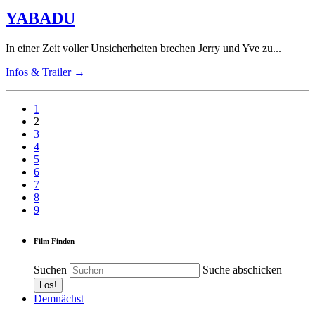
YABADU
In einer Zeit voller Unsicherheiten brechen Jerry und Yve zu...
Infos & Trailer →
1
2
3
4
5
6
7
8
9
Film Finden
Suchen
Suche abschicken
Demnächst