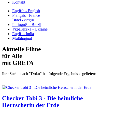
Kontakt
English - English
Français - France
עִבְרִית - Israel
Português - Brazil
Українська - Ukraine
Englis - India
Multilingual
Aktuelle Filme
für Alle
mit GRETA
Ihre Suche nach "Doku" hat folgende Ergebnisse geliefert:
Checker Tobi 3 - Die heimliche
Herrscherin der Erde