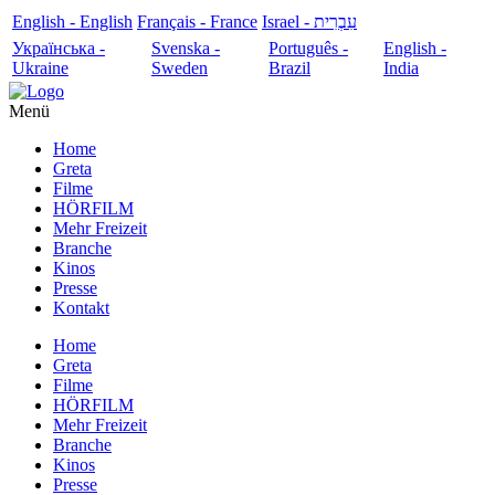
English - English
Français - France
עִבְרִית - Israel
Українська -
Svenska -
Português -
English -
Ukraine
Sweden
Brazil
India
Menü
Home
Greta
Filme
HÖRFILM
Mehr Freizeit
Branche
Kinos
Presse
Kontakt
Home
Greta
Filme
HÖRFILM
Mehr Freizeit
Branche
Kinos
Presse