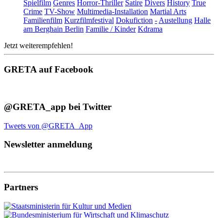
Spielfilm
Genres
Horror-Thriller
Satire
Divers
History
True
Crime
TV-Show
Multimedia-Installation
Martial Arts
Familienfilm
Kurzfilmfestival
Dokufiction
-
Austellung
Halle
am Berghain Berlin
Familie / Kinder
Kdrama
Jetzt weiterempfehlen!
GRETA auf Facebook
@GRETA_app bei Twitter
Tweets von @GRETA_App
Newsletter anmeldung
Partners