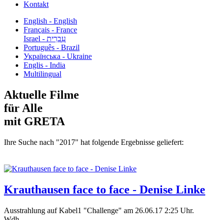
Kontakt
English - English
Français - France
עִבְרִית - Israel
Português - Brazil
Українська - Ukraine
Englis - India
Multilingual
Aktuelle Filme
für Alle
mit GRETA
Ihre Suche nach "2017" hat folgende Ergebnisse geliefert:
Krauthausen face to face - Denise Linke
Ausstrahlung auf Kabel1 "Challenge" am 26.06.17 2:25 Uhr.
Wdh....