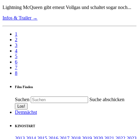
Lightning McQueen gibt erneut Vollgas und schaltet sogar noch...
Infos & Trailer →
1
2
3
4
5
6
7
8
Film Finden
Suchen
Suche abschicken
Demnächst
KINOSTART
2013
2014
2015
2016
2017
2018
2019
2020
2021
2022
2023