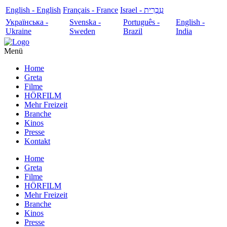
English - English
Français - France
עִבְרִית - Israel
Українська -
Svenska -
Português -
English -
Ukraine
Sweden
Brazil
India
Menü
Home
Greta
Filme
HÖRFILM
Mehr Freizeit
Branche
Kinos
Presse
Kontakt
Home
Greta
Filme
HÖRFILM
Mehr Freizeit
Branche
Kinos
Presse