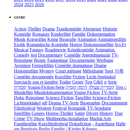
2024
2025
2026
GENRE
Action
Thriller
Drama
Tragikomödie
Abenteuer
Historie
Komödie
Romanze
Kinderfilm
Familie
Dokumentation
Musik
Kriegsfilm
Krimi
Biografie
Animation
Animationsfilm
Erotik
Romantische Komödie
Horror
Dokumentarfilm
Sci-Fi
Musical
Fantasy
Roadmovie
Krimikomödie
Animation.
Comedy
test
Documentary
Comédie
Jugendmagazin
TV-
Reportage
Biopic
Fantastique
Documentaire
Werbung
Aventure
Fernsehfilm
Comédie dramatique
Drame
Historienfilm
Mystery
Court métrage
Mélodrame
Spot
가족
Comédie documentée
Kurzfilm
Fiction
Licht-Spektakel
Spectacle son et lumière
Trailer
Genre
Test
G&S
g
Serie
קומדיה
Young-Fiction-Serie
דרמה קומית
קומדיית פעולה
Test c
Musikfilm
Musikdokumentation
Young Fiction
TV-Serie
Doku
Reportage
Science Fiction
Tanzfilm
Science-Fiction
Lichtspektakel
sdf
Drama TV-Serie
Biographie
Docutainment
Filmfestival
Western
Festival
Romantik
TV-Sendung
Spielfilm
Genres
Horror-Thriller
Satire
Divers
History
True
Crime
TV-Show
Multimedia-Installation
Martial Arts
Familienfilm
Kurzfilmfestival
Dokufiction
-
Austellung
Halle
am Berghain Berlin
Familie / Kinder
Kdrama