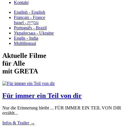
Kontakt
English - English
Français - France
עִבְרִית - Israel
Português - Brazil
Українська - Ukraine
Englis - India
Multilingual
Aktuelle Filme
für Alle
mit GRETA
Für immer ein Teil von dir
Nur die Erinnerung bleibt ... FÜR IMMER EIN TEIL VON DIR
erzählt...
Infos & Trailer →