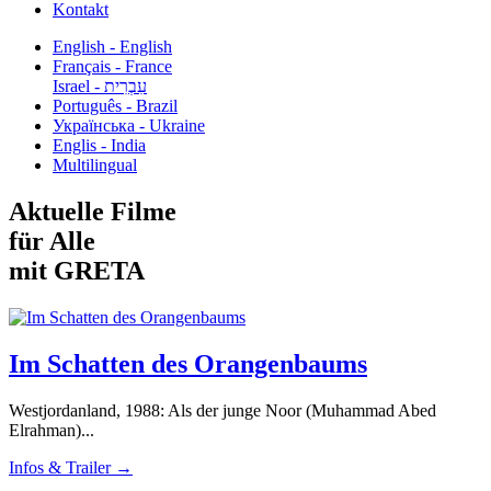
Kontakt
English - English
Français - France
עִבְרִית - Israel
Português - Brazil
Українська - Ukraine
Englis - India
Multilingual
Aktuelle Filme
für Alle
mit GRETA
Im Schatten des Orangenbaums
Westjordanland, 1988: Als der junge Noor (Muhammad Abed
Elrahman)...
Infos & Trailer →