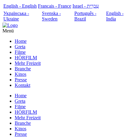
English - English
Français - France
עִבְרִית - Israel
Українська -
Svenska -
Português -
English -
Ukraine
Sweden
Brazil
India
Menü
Home
Greta
Filme
HÖRFILM
Mehr Freizeit
Branche
Kinos
Presse
Kontakt
Home
Greta
Filme
HÖRFILM
Mehr Freizeit
Branche
Kinos
Presse