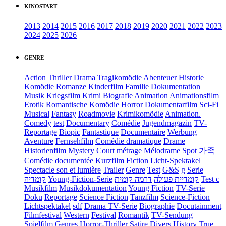
KINOSTART
2013
2014
2015
2016
2017
2018
2019
2020
2021
2022
2023
2024
2025
2026
GENRE
Action
Thriller
Drama
Tragikomödie
Abenteuer
Historie
Komödie
Romanze
Kinderfilm
Familie
Dokumentation
Musik
Kriegsfilm
Krimi
Biografie
Animation
Animationsfilm
Erotik
Romantische Komödie
Horror
Dokumentarfilm
Sci-Fi
Musical
Fantasy
Roadmovie
Krimikomödie
Animation.
Comedy
test
Documentary
Comédie
Jugendmagazin
TV-
Reportage
Biopic
Fantastique
Documentaire
Werbung
Aventure
Fernsehfilm
Comédie dramatique
Drame
Historienfilm
Mystery
Court métrage
Mélodrame
Spot
가족
Comédie documentée
Kurzfilm
Fiction
Licht-Spektakel
Spectacle son et lumière
Trailer
Genre
Test
G&S
g
Serie
קומדיה
Young-Fiction-Serie
דרמה קומית
קומדיית פעולה
Test c
Musikfilm
Musikdokumentation
Young Fiction
TV-Serie
Doku
Reportage
Science Fiction
Tanzfilm
Science-Fiction
Lichtspektakel
sdf
Drama TV-Serie
Biographie
Docutainment
Filmfestival
Western
Festival
Romantik
TV-Sendung
Spielfilm
Genres
Horror-Thriller
Satire
Divers
History
True