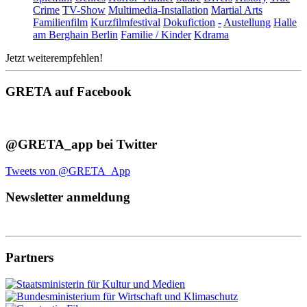
Crime
TV-Show
Multimedia-Installation
Martial Arts
Familienfilm
Kurzfilmfestival
Dokufiction
-
Austellung
Halle
am Berghain Berlin
Familie / Kinder
Kdrama
Jetzt weiterempfehlen!
GRETA auf Facebook
@GRETA_app bei Twitter
Tweets von @GRETA_App
Newsletter anmeldung
Partners