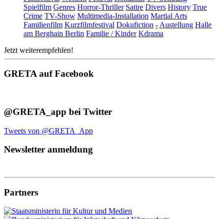
Spielfilm
Genres
Horror-Thriller
Satire
Divers
History
True
Crime
TV-Show
Multimedia-Installation
Martial Arts
Familienfilm
Kurzfilmfestival
Dokufiction
-
Austellung
Halle
am Berghain Berlin
Familie / Kinder
Kdrama
Jetzt weiterempfehlen!
GRETA auf Facebook
@GRETA_app bei Twitter
Tweets von @GRETA_App
Newsletter anmeldung
Partners