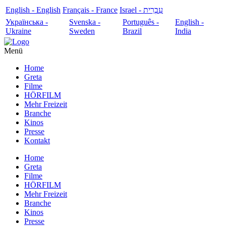
English - English
Français - France
עִבְרִית - Israel
Українська -
Svenska -
Português -
English -
Ukraine
Sweden
Brazil
India
Menü
Home
Greta
Filme
HÖRFILM
Mehr Freizeit
Branche
Kinos
Presse
Kontakt
Home
Greta
Filme
HÖRFILM
Mehr Freizeit
Branche
Kinos
Presse