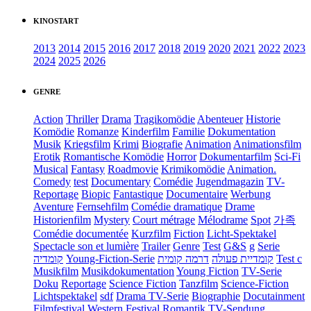
KINOSTART
2013
2014
2015
2016
2017
2018
2019
2020
2021
2022
2023
2024
2025
2026
GENRE
Action
Thriller
Drama
Tragikomödie
Abenteuer
Historie
Komödie
Romanze
Kinderfilm
Familie
Dokumentation
Musik
Kriegsfilm
Krimi
Biografie
Animation
Animationsfilm
Erotik
Romantische Komödie
Horror
Dokumentarfilm
Sci-Fi
Musical
Fantasy
Roadmovie
Krimikomödie
Animation.
Comedy
test
Documentary
Comédie
Jugendmagazin
TV-
Reportage
Biopic
Fantastique
Documentaire
Werbung
Aventure
Fernsehfilm
Comédie dramatique
Drame
Historienfilm
Mystery
Court métrage
Mélodrame
Spot
가족
Comédie documentée
Kurzfilm
Fiction
Licht-Spektakel
Spectacle son et lumière
Trailer
Genre
Test
G&S
g
Serie
קומדיה
Young-Fiction-Serie
דרמה קומית
קומדיית פעולה
Test c
Musikfilm
Musikdokumentation
Young Fiction
TV-Serie
Doku
Reportage
Science Fiction
Tanzfilm
Science-Fiction
Lichtspektakel
sdf
Drama TV-Serie
Biographie
Docutainment
Filmfestival
Western
Festival
Romantik
TV-Sendung