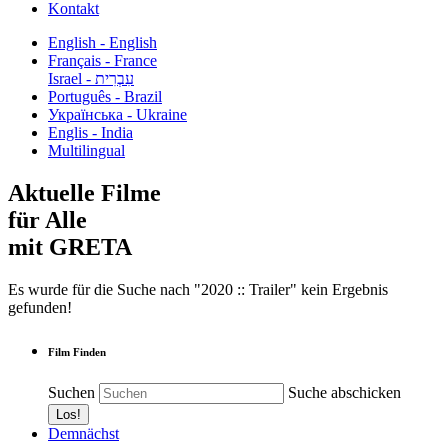
Kontakt
English - English
Français - France
עִבְרִית - Israel
Português - Brazil
Українська - Ukraine
Englis - India
Multilingual
Aktuelle Filme
für Alle
mit GRETA
Es wurde für die Suche nach "2020 :: Trailer" kein Ergebnis
gefunden!
Film Finden
Suchen
Suche abschicken
Demnächst