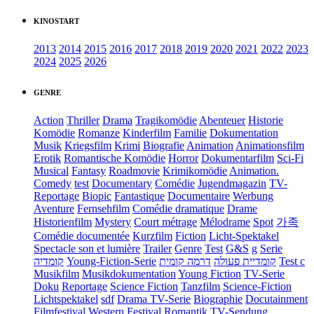
KINOSTART
2013
2014
2015
2016
2017
2018
2019
2020
2021
2022
2023
2024
2025
2026
GENRE
Action
Thriller
Drama
Tragikomödie
Abenteuer
Historie
Komödie
Romanze
Kinderfilm
Familie
Dokumentation
Musik
Kriegsfilm
Krimi
Biografie
Animation
Animationsfilm
Erotik
Romantische Komödie
Horror
Dokumentarfilm
Sci-Fi
Musical
Fantasy
Roadmovie
Krimikomödie
Animation.
Comedy
test
Documentary
Comédie
Jugendmagazin
TV-
Reportage
Biopic
Fantastique
Documentaire
Werbung
Aventure
Fernsehfilm
Comédie dramatique
Drame
Historienfilm
Mystery
Court métrage
Mélodrame
Spot
가족
Comédie documentée
Kurzfilm
Fiction
Licht-Spektakel
Spectacle son et lumière
Trailer
Genre
Test
G&S
g
Serie
קומדיה
Young-Fiction-Serie
דרמה קומית
קומדיית פעולה
Test c
Musikfilm
Musikdokumentation
Young Fiction
TV-Serie
Doku
Reportage
Science Fiction
Tanzfilm
Science-Fiction
Lichtspektakel
sdf
Drama TV-Serie
Biographie
Docutainment
Filmfestival
Western
Festival
Romantik
TV-Sendung