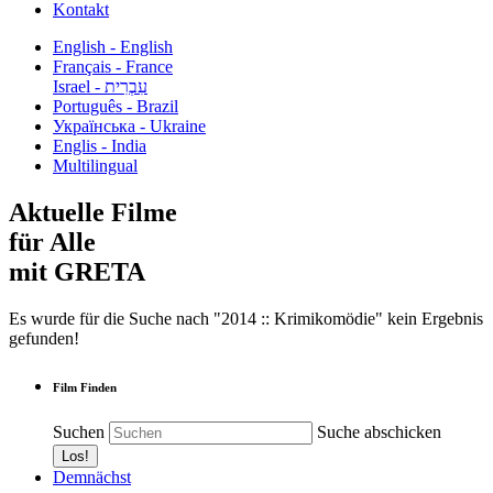
Kontakt
English - English
Français - France
עִבְרִית - Israel
Português - Brazil
Українська - Ukraine
Englis - India
Multilingual
Aktuelle Filme
für Alle
mit GRETA
Es wurde für die Suche nach "2014 :: Krimikomödie" kein Ergebnis
gefunden!
Film Finden
Suchen
Suche abschicken
Demnächst