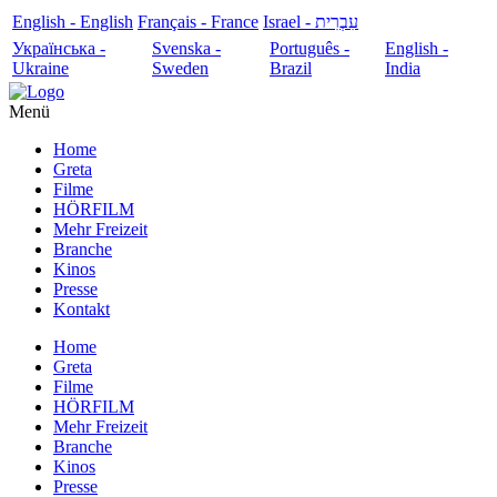
English - English
Français - France
עִבְרִית - Israel
Українська -
Svenska -
Português -
English -
Ukraine
Sweden
Brazil
India
Menü
Home
Greta
Filme
HÖRFILM
Mehr Freizeit
Branche
Kinos
Presse
Kontakt
Home
Greta
Filme
HÖRFILM
Mehr Freizeit
Branche
Kinos
Presse