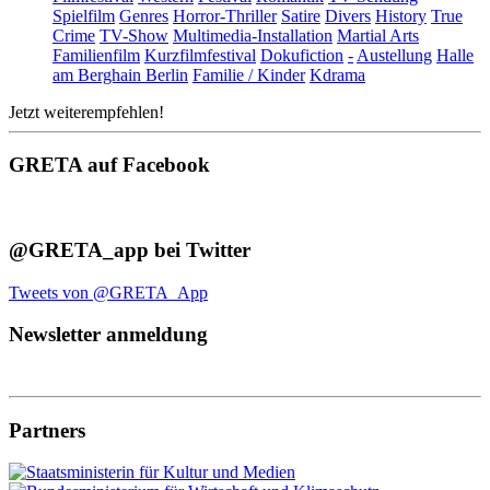
Spielfilm
Genres
Horror-Thriller
Satire
Divers
History
True
Crime
TV-Show
Multimedia-Installation
Martial Arts
Familienfilm
Kurzfilmfestival
Dokufiction
-
Austellung
Halle
am Berghain Berlin
Familie / Kinder
Kdrama
Jetzt weiterempfehlen!
GRETA auf Facebook
@GRETA_app bei Twitter
Tweets von @GRETA_App
Newsletter anmeldung
Partners