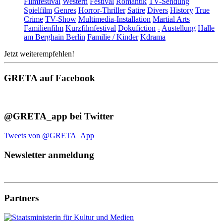
Filmfestival
Western
Festival
Romantik
TV-Sendung
Spielfilm
Genres
Horror-Thriller
Satire
Divers
History
True
Crime
TV-Show
Multimedia-Installation
Martial Arts
Familienfilm
Kurzfilmfestival
Dokufiction
-
Austellung
Halle
am Berghain Berlin
Familie / Kinder
Kdrama
Jetzt weiterempfehlen!
GRETA auf Facebook
@GRETA_app bei Twitter
Tweets von @GRETA_App
Newsletter anmeldung
Partners