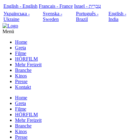
English - English
Français - France
עִבְרִית - Israel
Українська -
Svenska -
Português -
English -
Ukraine
Sweden
Brazil
India
Menü
Home
Greta
Filme
HÖRFILM
Mehr Freizeit
Branche
Kinos
Presse
Kontakt
Home
Greta
Filme
HÖRFILM
Mehr Freizeit
Branche
Kinos
Presse