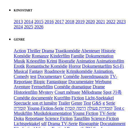
KINOSTART
2013
2014
2015
2016
2017
2018
2019
2020
2021
2022
2023
2024
2025
2026
GENRE
Action
Thriller
Drama
Tragikomödie
Abenteuer
Historie
Komödie
Romanze
Kinderfilm
Familie
Dokumentation
Musik
Kriegsfilm
Krimi
Biografie
Animation
Animationsfilm
Erotik
Romantische Komödie
Horror
Dokumentarfilm
Sci-Fi
Musical
Fantasy
Roadmovie
Krimikomödie
Animation.
Comedy
test
Documentary
Comédie
Jugendmagazin
TV-
Reportage
Biopic
Fantastique
Documentaire
Werbung
Aventure
Fernsehfilm
Comédie dramatique
Drame
Historienfilm
Mystery
Court métrage
Mélodrame
Spot
가족
Comédie documentée
Kurzfilm
Fiction
Licht-Spektakel
Spectacle son et lumière
Trailer
Genre
Test
G&S
g
Serie
קומדיה
Young-Fiction-Serie
דרמה קומית
קומדיית פעולה
Test c
Musikfilm
Musikdokumentation
Young Fiction
TV-Serie
Doku
Reportage
Science Fiction
Tanzfilm
Science-Fiction
Lichtspektakel
sdf
Drama TV-Serie
Biographie
Docutainment