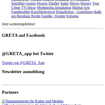
Spielfilm
Genres
Horror-Thriller
Satire
Divers
History
True
Crime
TV-Show
Multimedia-Installation
Martial Arts
Familienfilm
Kurzfilmfestival
Dokufiction
-
Austellung
Halle
am Berghain Berlin
Familie / Kinder
Kdrama
Jetzt weiterempfehlen!
GRETA auf Facebook
@GRETA_app bei Twitter
Tweets von @GRETA_App
Newsletter anmeldung
Partners