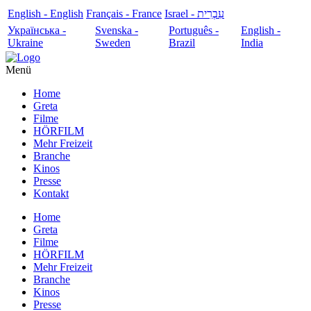
English - English
Français - France
עִבְרִית - Israel
Українська -
Svenska -
Português -
English -
Ukraine
Sweden
Brazil
India
Menü
Home
Greta
Filme
HÖRFILM
Mehr Freizeit
Branche
Kinos
Presse
Kontakt
Home
Greta
Filme
HÖRFILM
Mehr Freizeit
Branche
Kinos
Presse