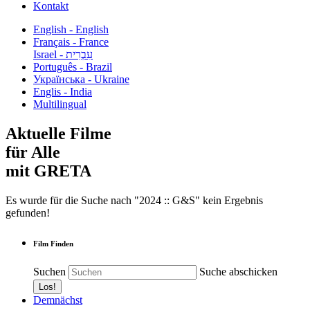
Kontakt
English - English
Français - France
עִבְרִית - Israel
Português - Brazil
Українська - Ukraine
Englis - India
Multilingual
Aktuelle Filme
für Alle
mit GRETA
Es wurde für die Suche nach "2024 :: G&S" kein Ergebnis
gefunden!
Film Finden
Suchen
Suche abschicken
Demnächst