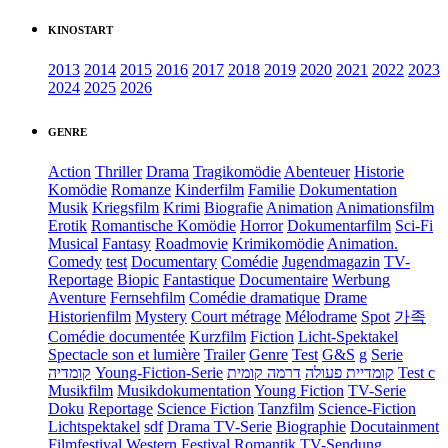
KINOSTART
2013
2014
2015
2016
2017
2018
2019
2020
2021
2022
2023
2024
2025
2026
GENRE
Action
Thriller
Drama
Tragikomödie
Abenteuer
Historie
Komödie
Romanze
Kinderfilm
Familie
Dokumentation
Musik
Kriegsfilm
Krimi
Biografie
Animation
Animationsfilm
Erotik
Romantische Komödie
Horror
Dokumentarfilm
Sci-Fi
Musical
Fantasy
Roadmovie
Krimikomödie
Animation.
Comedy
test
Documentary
Comédie
Jugendmagazin
TV-
Reportage
Biopic
Fantastique
Documentaire
Werbung
Aventure
Fernsehfilm
Comédie dramatique
Drame
Historienfilm
Mystery
Court métrage
Mélodrame
Spot
가족
Comédie documentée
Kurzfilm
Fiction
Licht-Spektakel
Spectacle son et lumière
Trailer
Genre
Test
G&S
g
Serie
קומדיה
Young-Fiction-Serie
דרמה קומית
קומדיית פעולה
Test c
Musikfilm
Musikdokumentation
Young Fiction
TV-Serie
Doku
Reportage
Science Fiction
Tanzfilm
Science-Fiction
Lichtspektakel
sdf
Drama TV-Serie
Biographie
Docutainment
Filmfestival
Western
Festival
Romantik
TV-Sendung