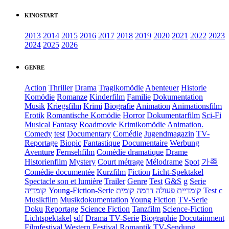
KINOSTART
2013
2014
2015
2016
2017
2018
2019
2020
2021
2022
2023
2024
2025
2026
GENRE
Action
Thriller
Drama
Tragikomödie
Abenteuer
Historie
Komödie
Romanze
Kinderfilm
Familie
Dokumentation
Musik
Kriegsfilm
Krimi
Biografie
Animation
Animationsfilm
Erotik
Romantische Komödie
Horror
Dokumentarfilm
Sci-Fi
Musical
Fantasy
Roadmovie
Krimikomödie
Animation.
Comedy
test
Documentary
Comédie
Jugendmagazin
TV-
Reportage
Biopic
Fantastique
Documentaire
Werbung
Aventure
Fernsehfilm
Comédie dramatique
Drame
Historienfilm
Mystery
Court métrage
Mélodrame
Spot
가족
Comédie documentée
Kurzfilm
Fiction
Licht-Spektakel
Spectacle son et lumière
Trailer
Genre
Test
G&S
g
Serie
קומדיה
Young-Fiction-Serie
דרמה קומית
קומדיית פעולה
Test c
Musikfilm
Musikdokumentation
Young Fiction
TV-Serie
Doku
Reportage
Science Fiction
Tanzfilm
Science-Fiction
Lichtspektakel
sdf
Drama TV-Serie
Biographie
Docutainment
Filmfestival
Western
Festival
Romantik
TV-Sendung