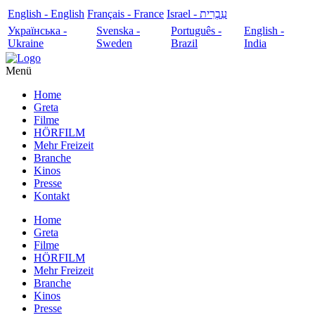
English - English
Français - France
עִבְרִית - Israel
Українська -
Svenska -
Português -
English -
Ukraine
Sweden
Brazil
India
Menü
Home
Greta
Filme
HÖRFILM
Mehr Freizeit
Branche
Kinos
Presse
Kontakt
Home
Greta
Filme
HÖRFILM
Mehr Freizeit
Branche
Kinos
Presse