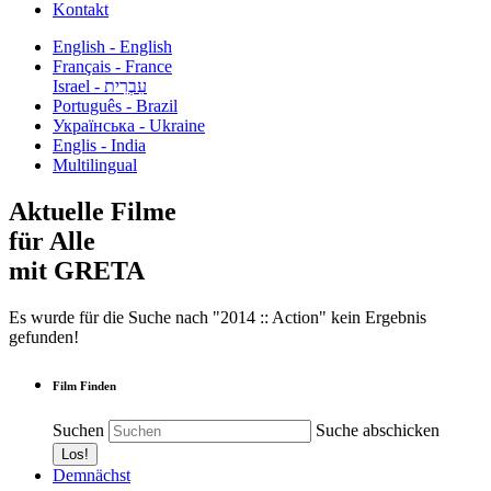
Kontakt
English - English
Français - France
עִבְרִית - Israel
Português - Brazil
Українська - Ukraine
Englis - India
Multilingual
Aktuelle Filme
für Alle
mit GRETA
Es wurde für die Suche nach "2014 :: Action" kein Ergebnis
gefunden!
Film Finden
Suchen
Suche abschicken
Demnächst