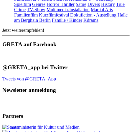
Spielfilm
Genres
Horror-Thriller
Satire
Divers
History
True
Crime
TV-Show
Multimedia-Installation
Martial Arts
Familienfilm
Kurzfilmfestival
Dokufiction
-
Austellung
Halle
am Berghain Berlin
Familie / Kinder
Kdrama
Jetzt weiterempfehlen!
GRETA auf Facebook
@GRETA_app bei Twitter
Tweets von @GRETA_App
Newsletter anmeldung
Partners