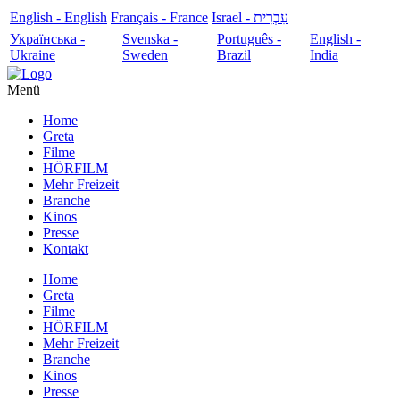
English - English
Français - France
עִבְרִית - Israel
Українська -
Svenska -
Português -
English -
Ukraine
Sweden
Brazil
India
Menü
Home
Greta
Filme
HÖRFILM
Mehr Freizeit
Branche
Kinos
Presse
Kontakt
Home
Greta
Filme
HÖRFILM
Mehr Freizeit
Branche
Kinos
Presse