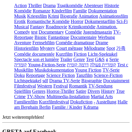
Action
Thriller
Drama
Tragikomödie
Abenteuer
Historie
Komödie
Romanze
Kinderfilm
Familie
Dokumentation
Musik
Kriegsfilm
Krimi
Biografie
Animation
Animationsfilm
Erotik
Romantische Komödie
Horror
Dokumentarfilm
Sci-Fi
Musical
Fantasy
Roadmovie
Krimikomödie
Animation.
Comedy
test
Documentary
Comédie
Jugendmagazin
TV-
Reportage
Biopic
Fantastique
Documentaire
Werbung
Aventure
Fernsehfilm
Comédie dramatique
Drame
Historienfilm
Mystery
Court métrage
Mélodrame
Spot
가족
Comédie documentée
Kurzfilm
Fiction
Licht-Spektakel
Spectacle son et lumière
Trailer
Genre
Test
G&S
g
Serie
קומדיה
Young-Fiction-Serie
דרמה קומית
קומדיית פעולה
Test c
Musikfilm
Musikdokumentation
Young Fiction
TV-Serie
Doku
Reportage
Science Fiction
Tanzfilm
Science-Fiction
Lichtspektakel
sdf
Drama TV-Serie
Biographie
Docutainment
Filmfestival
Western
Festival
Romantik
TV-Sendung
Spielfilm
Genres
Horror-Thriller
Satire
Divers
History
True
Crime
TV-Show
Multimedia-Installation
Martial Arts
Familienfilm
Kurzfilmfestival
Dokufiction
-
Austellung
Halle
am Berghain Berlin
Familie / Kinder
Kdrama
Jetzt weiterempfehlen!
GRETA auf Facebook