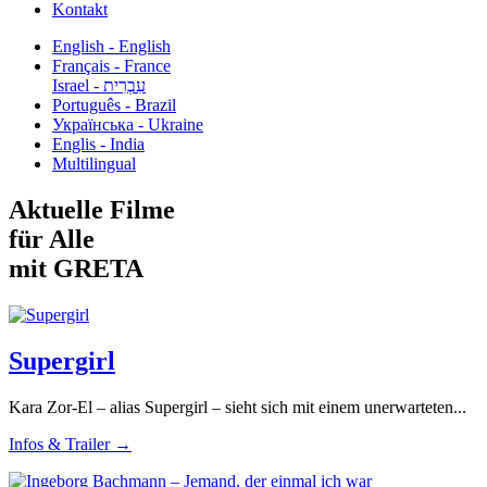
Kontakt
English - English
Français - France
עִבְרִית - Israel
Português - Brazil
Українська - Ukraine
Englis - India
Multilingual
Aktuelle Filme
für Alle
mit GRETA
Supergirl
Kara Zor-El – alias Supergirl – sieht sich mit einem unerwarteten...
Infos & Trailer →