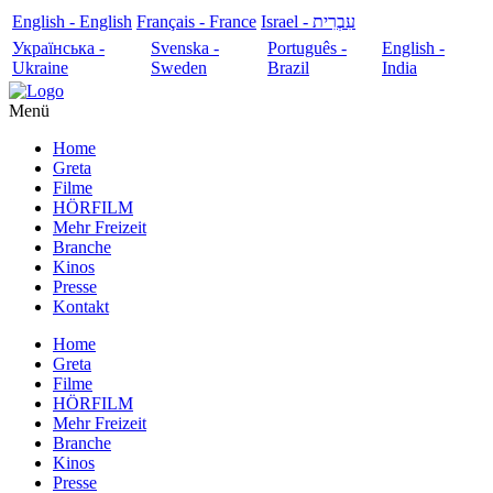
English - English
Français - France
עִבְרִית - Israel
Українська -
Svenska -
Português -
English -
Ukraine
Sweden
Brazil
India
Menü
Home
Greta
Filme
HÖRFILM
Mehr Freizeit
Branche
Kinos
Presse
Kontakt
Home
Greta
Filme
HÖRFILM
Mehr Freizeit
Branche
Kinos
Presse