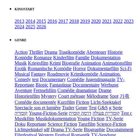
KINOSTART
2013
2014
2015
2016
2017
2018
2019
2020
2021
2022
2023
2024
2025
2026
GENRE
Action
Thriller
Drama
Tragikomödie
Abenteuer
Historie
Komödie
Romanze
Kinderfilm
Familie
Dokumentation
Musik
Kriegsfilm
Krimi
Biografie
Animation
Animationsfilm
Erotik
Romantische Komödie
Horror
Dokumentarfilm
Sci-Fi
Musical
Fantasy
Roadmovie
Krimikomödie
Animation.
Comedy
test
Documentary
Comédie
Jugendmagazin
TV-
Reportage
Biopic
Fantastique
Documentaire
Werbung
Aventure
Fernsehfilm
Comédie dramatique
Drame
Historienfilm
Mystery
Court métrage
Mélodrame
Spot
가족
Comédie documentée
Kurzfilm
Fiction
Licht-Spektakel
Spectacle son et lumière
Trailer
Genre
Test
G&S
g
Serie
קומדיה
Young-Fiction-Serie
דרמה קומית
קומדיית פעולה
Test c
Musikfilm
Musikdokumentation
Young Fiction
TV-Serie
Doku
Reportage
Science Fiction
Tanzfilm
Science-Fiction
Lichtspektakel
sdf
Drama TV-Serie
Biographie
Docutainment
Filmfestival
Western
Festival
Romantik
TV-Sendung