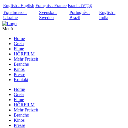
English - English
Français - France
עִבְרִית - Israel
Українська -
Svenska -
Português -
English -
Ukraine
Sweden
Brazil
India
Menü
Home
Greta
Filme
HÖRFILM
Mehr Freizeit
Branche
Kinos
Presse
Kontakt
Home
Greta
Filme
HÖRFILM
Mehr Freizeit
Branche
Kinos
Presse