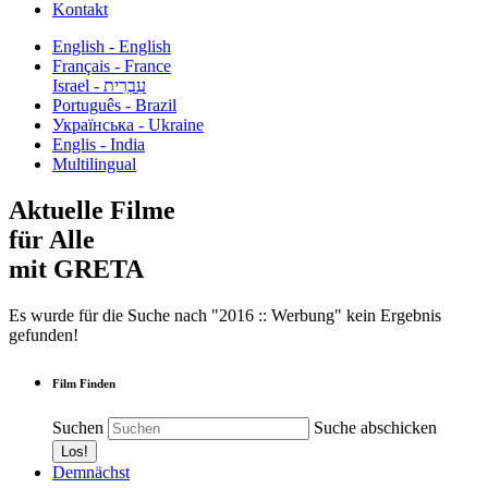
Kontakt
English - English
Français - France
עִבְרִית - Israel
Português - Brazil
Українська - Ukraine
Englis - India
Multilingual
Aktuelle Filme
für Alle
mit GRETA
Es wurde für die Suche nach "2016 :: Werbung" kein Ergebnis
gefunden!
Film Finden
Suchen
Suche abschicken
Demnächst