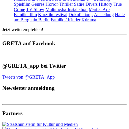
Spielfilm
Genres
Horror-Thriller
Satire
Divers
History
True
Crime
TV-Show
Multimedia-Installation
Martial Arts
Familienfilm
Kurzfilmfestival
Dokufiction
-
Austellung
Halle
am Berghain Berlin
Familie / Kinder
Kdrama
Jetzt weiterempfehlen!
GRETA auf Facebook
@GRETA_app bei Twitter
Tweets von @GRETA_App
Newsletter anmeldung
Partners