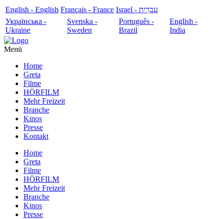
English - English
Français - France
עִבְרִית - Israel
Українська -
Svenska -
Português -
English -
Ukraine
Sweden
Brazil
India
Menü
Home
Greta
Filme
HÖRFILM
Mehr Freizeit
Branche
Kinos
Presse
Kontakt
Home
Greta
Filme
HÖRFILM
Mehr Freizeit
Branche
Kinos
Presse