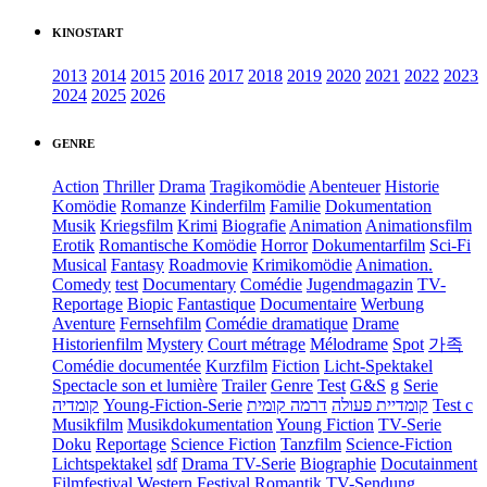
KINOSTART
2013
2014
2015
2016
2017
2018
2019
2020
2021
2022
2023
2024
2025
2026
GENRE
Action
Thriller
Drama
Tragikomödie
Abenteuer
Historie
Komödie
Romanze
Kinderfilm
Familie
Dokumentation
Musik
Kriegsfilm
Krimi
Biografie
Animation
Animationsfilm
Erotik
Romantische Komödie
Horror
Dokumentarfilm
Sci-Fi
Musical
Fantasy
Roadmovie
Krimikomödie
Animation.
Comedy
test
Documentary
Comédie
Jugendmagazin
TV-
Reportage
Biopic
Fantastique
Documentaire
Werbung
Aventure
Fernsehfilm
Comédie dramatique
Drame
Historienfilm
Mystery
Court métrage
Mélodrame
Spot
가족
Comédie documentée
Kurzfilm
Fiction
Licht-Spektakel
Spectacle son et lumière
Trailer
Genre
Test
G&S
g
Serie
קומדיה
Young-Fiction-Serie
דרמה קומית
קומדיית פעולה
Test c
Musikfilm
Musikdokumentation
Young Fiction
TV-Serie
Doku
Reportage
Science Fiction
Tanzfilm
Science-Fiction
Lichtspektakel
sdf
Drama TV-Serie
Biographie
Docutainment
Filmfestival
Western
Festival
Romantik
TV-Sendung