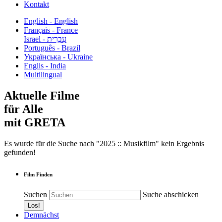
Kontakt
English - English
Français - France
עִבְרִית - Israel
Português - Brazil
Українська - Ukraine
Englis - India
Multilingual
Aktuelle Filme
für Alle
mit GRETA
Es wurde für die Suche nach "2025 :: Musikfilm" kein Ergebnis
gefunden!
Film Finden
Suchen
Suche abschicken
Demnächst