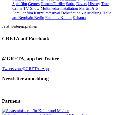
Spielfilm
Genres
Horror-Thriller
Satire
Divers
History
True
Crime
TV-Show
Multimedia-Installation
Martial Arts
Familienfilm
Kurzfilmfestival
Dokufiction
-
Austellung
Halle
am Berghain Berlin
Familie / Kinder
Kdrama
Jetzt weiterempfehlen!
GRETA auf Facebook
@GRETA_app bei Twitter
Tweets von @GRETA_App
Newsletter anmeldung
Partners