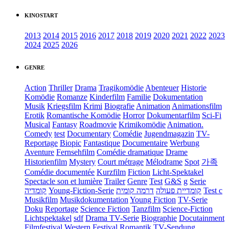
KINOSTART
2013
2014
2015
2016
2017
2018
2019
2020
2021
2022
2023
2024
2025
2026
GENRE
Action
Thriller
Drama
Tragikomödie
Abenteuer
Historie
Komödie
Romanze
Kinderfilm
Familie
Dokumentation
Musik
Kriegsfilm
Krimi
Biografie
Animation
Animationsfilm
Erotik
Romantische Komödie
Horror
Dokumentarfilm
Sci-Fi
Musical
Fantasy
Roadmovie
Krimikomödie
Animation.
Comedy
test
Documentary
Comédie
Jugendmagazin
TV-
Reportage
Biopic
Fantastique
Documentaire
Werbung
Aventure
Fernsehfilm
Comédie dramatique
Drame
Historienfilm
Mystery
Court métrage
Mélodrame
Spot
가족
Comédie documentée
Kurzfilm
Fiction
Licht-Spektakel
Spectacle son et lumière
Trailer
Genre
Test
G&S
g
Serie
קומדיה
Young-Fiction-Serie
דרמה קומית
קומדיית פעולה
Test c
Musikfilm
Musikdokumentation
Young Fiction
TV-Serie
Doku
Reportage
Science Fiction
Tanzfilm
Science-Fiction
Lichtspektakel
sdf
Drama TV-Serie
Biographie
Docutainment
Filmfestival
Western
Festival
Romantik
TV-Sendung