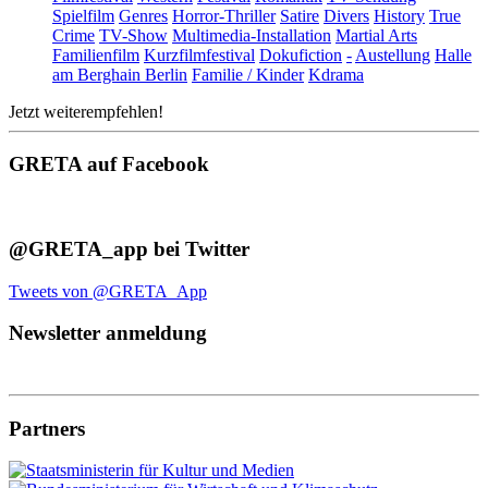
Spielfilm
Genres
Horror-Thriller
Satire
Divers
History
True
Crime
TV-Show
Multimedia-Installation
Martial Arts
Familienfilm
Kurzfilmfestival
Dokufiction
-
Austellung
Halle
am Berghain Berlin
Familie / Kinder
Kdrama
Jetzt weiterempfehlen!
GRETA auf Facebook
@GRETA_app bei Twitter
Tweets von @GRETA_App
Newsletter anmeldung
Partners