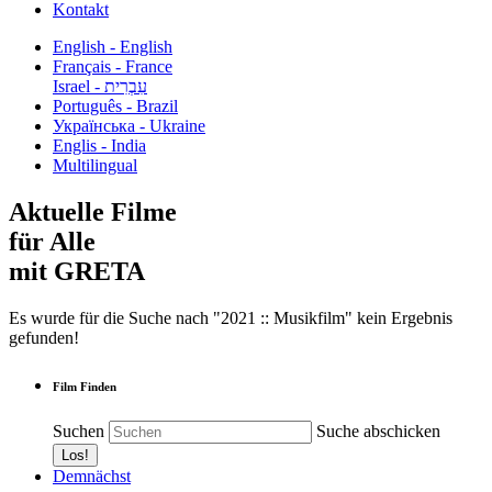
Kontakt
English - English
Français - France
עִבְרִית - Israel
Português - Brazil
Українська - Ukraine
Englis - India
Multilingual
Aktuelle Filme
für Alle
mit GRETA
Es wurde für die Suche nach "2021 :: Musikfilm" kein Ergebnis
gefunden!
Film Finden
Suchen
Suche abschicken
Demnächst