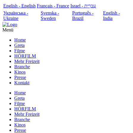
English - English
Français - France
עִבְרִית - Israel
Українська -
Svenska -
Português -
English -
Ukraine
Sweden
Brazil
India
Menü
Home
Greta
Filme
HÖRFILM
Mehr Freizeit
Branche
Kinos
Presse
Kontakt
Home
Greta
Filme
HÖRFILM
Mehr Freizeit
Branche
Kinos
Presse