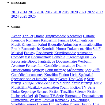
KINOSTART
2013
2014
2015
2016
2017
2018
2019
2020
2021
2022
2023
2024
2025
2026
GENRE
Action
Thriller
Drama
Tragikomödie
Abenteuer
Historie
Komödie
Romanze
Kinderfilm
Familie
Dokumentation
Musik
Kriegsfilm
Krimi
Biografie
Animation
Animationsfilm
Erotik
Romantische Komödie
Horror
Dokumentarfilm
Sci-Fi
Musical
Fantasy
Roadmovie
Krimikomödie
Animation.
Comedy
test
Documentary
Comédie
Jugendmagazin
TV-
Reportage
Biopic
Fantastique
Documentaire
Werbung
Aventure
Fernsehfilm
Comédie dramatique
Drame
Historienfilm
Mystery
Court métrage
Mélodrame
Spot
가족
Comédie documentée
Kurzfilm
Fiction
Licht-Spektakel
Spectacle son et lumière
Trailer
Genre
Test
G&S
g
Serie
קומדיה
Young-Fiction-Serie
דרמה קומית
קומדיית פעולה
Test c
Musikfilm
Musikdokumentation
Young Fiction
TV-Serie
Doku
Reportage
Science Fiction
Tanzfilm
Science-Fiction
Lichtspektakel
sdf
Drama TV-Serie
Biographie
Docutainment
Filmfestival
Western
Festival
Romantik
TV-Sendung
Spielfilm
Genres
Horror-Thriller
Satire
Divers
History
True