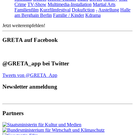
Crime
TV-Show
Multimedia-Installation
Martial Arts
Familienfilm
Kurzfilmfestival
Dokufiction
-
Austellung
Halle
am Berghain Berlin
Familie / Kinder
Kdrama
Jetzt weiterempfehlen!
GRETA auf Facebook
@GRETA_app bei Twitter
Tweets von @GRETA_App
Newsletter anmeldung
Partners