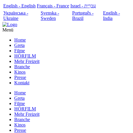
English - English
Français - France
עִבְרִית - Israel
Українська -
Svenska -
Português -
English -
Ukraine
Sweden
Brazil
India
Menü
Home
Greta
Filme
HÖRFILM
Mehr Freizeit
Branche
Kinos
Presse
Kontakt
Home
Greta
Filme
HÖRFILM
Mehr Freizeit
Branche
Kinos
Presse