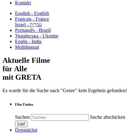
Kontakt
English - English
Français - France
עִבְרִית - Israel
Português - Brazil
Українська - Ukraine
Englis - India
Multilingual
Aktuelle Filme
für Alle
mit GRETA
Es wurde für die Suche nach "Genre" kein Ergebnis gefunden!
Film Finden
Suchen
Suche abschicken
Demnächst