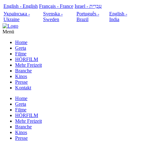
English - English
Français - France
עִבְרִית - Israel
Українська -
Svenska -
Português -
English -
Ukraine
Sweden
Brazil
India
Menü
Home
Greta
Filme
HÖRFILM
Mehr Freizeit
Branche
Kinos
Presse
Kontakt
Home
Greta
Filme
HÖRFILM
Mehr Freizeit
Branche
Kinos
Presse