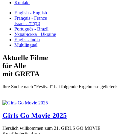
Kontakt
English - English
Français - France
עִבְרִית - Israel
Português - Brazil
Українська - Ukraine
Englis - India
Multilingual
Aktuelle Filme
für Alle
mit GRETA
Ihre Suche nach "Festival" hat folgende Ergebnisse geliefert:
Girls Go Movie 2025
Herzlich willkommen zum 21. GIRLS GO MOVIE
Kurzfilmfestival am...