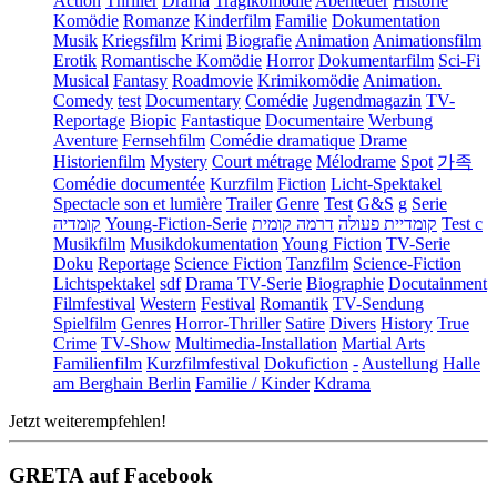
Action
Thriller
Drama
Tragikomödie
Abenteuer
Historie
Komödie
Romanze
Kinderfilm
Familie
Dokumentation
Musik
Kriegsfilm
Krimi
Biografie
Animation
Animationsfilm
Erotik
Romantische Komödie
Horror
Dokumentarfilm
Sci-Fi
Musical
Fantasy
Roadmovie
Krimikomödie
Animation.
Comedy
test
Documentary
Comédie
Jugendmagazin
TV-
Reportage
Biopic
Fantastique
Documentaire
Werbung
Aventure
Fernsehfilm
Comédie dramatique
Drame
Historienfilm
Mystery
Court métrage
Mélodrame
Spot
가족
Comédie documentée
Kurzfilm
Fiction
Licht-Spektakel
Spectacle son et lumière
Trailer
Genre
Test
G&S
g
Serie
קומדיה
Young-Fiction-Serie
דרמה קומית
קומדיית פעולה
Test c
Musikfilm
Musikdokumentation
Young Fiction
TV-Serie
Doku
Reportage
Science Fiction
Tanzfilm
Science-Fiction
Lichtspektakel
sdf
Drama TV-Serie
Biographie
Docutainment
Filmfestival
Western
Festival
Romantik
TV-Sendung
Spielfilm
Genres
Horror-Thriller
Satire
Divers
History
True
Crime
TV-Show
Multimedia-Installation
Martial Arts
Familienfilm
Kurzfilmfestival
Dokufiction
-
Austellung
Halle
am Berghain Berlin
Familie / Kinder
Kdrama
Jetzt weiterempfehlen!
GRETA auf Facebook