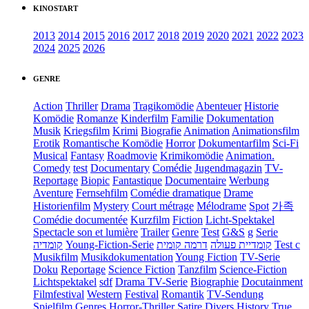
KINOSTART
2013
2014
2015
2016
2017
2018
2019
2020
2021
2022
2023
2024
2025
2026
GENRE
Action
Thriller
Drama
Tragikomödie
Abenteuer
Historie
Komödie
Romanze
Kinderfilm
Familie
Dokumentation
Musik
Kriegsfilm
Krimi
Biografie
Animation
Animationsfilm
Erotik
Romantische Komödie
Horror
Dokumentarfilm
Sci-Fi
Musical
Fantasy
Roadmovie
Krimikomödie
Animation.
Comedy
test
Documentary
Comédie
Jugendmagazin
TV-
Reportage
Biopic
Fantastique
Documentaire
Werbung
Aventure
Fernsehfilm
Comédie dramatique
Drame
Historienfilm
Mystery
Court métrage
Mélodrame
Spot
가족
Comédie documentée
Kurzfilm
Fiction
Licht-Spektakel
Spectacle son et lumière
Trailer
Genre
Test
G&S
g
Serie
קומדיה
Young-Fiction-Serie
דרמה קומית
קומדיית פעולה
Test c
Musikfilm
Musikdokumentation
Young Fiction
TV-Serie
Doku
Reportage
Science Fiction
Tanzfilm
Science-Fiction
Lichtspektakel
sdf
Drama TV-Serie
Biographie
Docutainment
Filmfestival
Western
Festival
Romantik
TV-Sendung
Spielfilm
Genres
Horror-Thriller
Satire
Divers
History
True