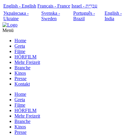
English - English
Français - France
עִבְרִית - Israel
Українська -
Svenska -
Português -
English -
Ukraine
Sweden
Brazil
India
Menü
Home
Greta
Filme
HÖRFILM
Mehr Freizeit
Branche
Kinos
Presse
Kontakt
Home
Greta
Filme
HÖRFILM
Mehr Freizeit
Branche
Kinos
Presse