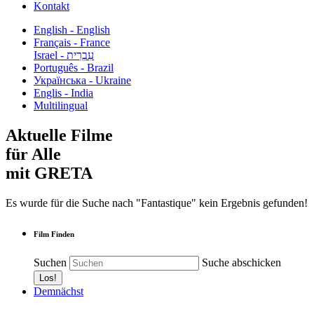
Kontakt
English - English
Français - France
עִבְרִית - Israel
Português - Brazil
Українська - Ukraine
Englis - India
Multilingual
Aktuelle Filme
für Alle
mit GRETA
Es wurde für die Suche nach "Fantastique" kein Ergebnis gefunden!
Film Finden
Suchen
Suche abschicken
Demnächst