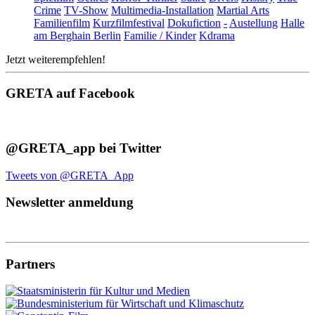
Crime
TV-Show
Multimedia-Installation
Martial Arts
Familienfilm
Kurzfilmfestival
Dokufiction
-
Austellung
Halle
am Berghain Berlin
Familie / Kinder
Kdrama
Jetzt weiterempfehlen!
GRETA auf Facebook
@GRETA_app bei Twitter
Tweets von @GRETA_App
Newsletter anmeldung
Partners