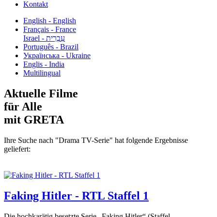
Kontakt
English - English
Français - France
עִבְרִית - Israel
Português - Brazil
Українська - Ukraine
Englis - India
Multilingual
Aktuelle Filme
für Alle
mit GRETA
Ihre Suche nach "Drama TV-Serie" hat folgende Ergebnisse
geliefert:
Faking Hitler - RTL Staffel 1
Die hochkarätig besetzte Serie „Faking Hitler“ (Staffel...