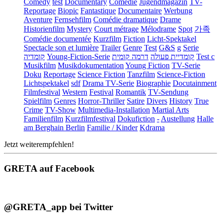
Comedy
test
Documentary
Comédie
Jugendmagazin
TV-
Reportage
Biopic
Fantastique
Documentaire
Werbung
Aventure
Fernsehfilm
Comédie dramatique
Drame
Historienfilm
Mystery
Court métrage
Mélodrame
Spot
가족
Comédie documentée
Kurzfilm
Fiction
Licht-Spektakel
Spectacle son et lumière
Trailer
Genre
Test
G&S
g
Serie
קומדיה
Young-Fiction-Serie
דרמה קומית
קומדיית פעולה
Test c
Musikfilm
Musikdokumentation
Young Fiction
TV-Serie
Doku
Reportage
Science Fiction
Tanzfilm
Science-Fiction
Lichtspektakel
sdf
Drama TV-Serie
Biographie
Docutainment
Filmfestival
Western
Festival
Romantik
TV-Sendung
Spielfilm
Genres
Horror-Thriller
Satire
Divers
History
True
Crime
TV-Show
Multimedia-Installation
Martial Arts
Familienfilm
Kurzfilmfestival
Dokufiction
-
Austellung
Halle
am Berghain Berlin
Familie / Kinder
Kdrama
Jetzt weiterempfehlen!
GRETA auf Facebook
@GRETA_app bei Twitter