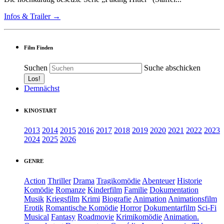
Infos & Trailer →
Film Finden
Suchen
Suche abschicken
Demnächst
KINOSTART
2013
2014
2015
2016
2017
2018
2019
2020
2021
2022
2023
2024
2025
2026
GENRE
Action
Thriller
Drama
Tragikomödie
Abenteuer
Historie
Komödie
Romanze
Kinderfilm
Familie
Dokumentation
Musik
Kriegsfilm
Krimi
Biografie
Animation
Animationsfilm
Erotik
Romantische Komödie
Horror
Dokumentarfilm
Sci-Fi
Musical
Fantasy
Roadmovie
Krimikomödie
Animation.