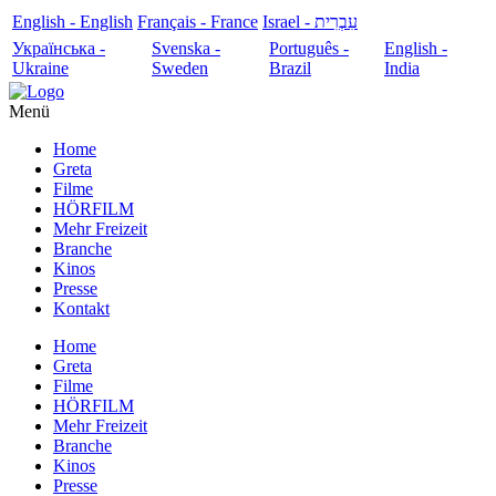
English - English
Français - France
עִבְרִית - Israel
Українська -
Svenska -
Português -
English -
Ukraine
Sweden
Brazil
India
Menü
Home
Greta
Filme
HÖRFILM
Mehr Freizeit
Branche
Kinos
Presse
Kontakt
Home
Greta
Filme
HÖRFILM
Mehr Freizeit
Branche
Kinos
Presse