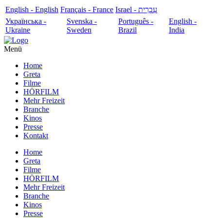
English - English
Français - France
עִבְרִית - Israel
Українська -
Svenska -
Português -
English -
Ukraine
Sweden
Brazil
India
Menü
Home
Greta
Filme
HÖRFILM
Mehr Freizeit
Branche
Kinos
Presse
Kontakt
Home
Greta
Filme
HÖRFILM
Mehr Freizeit
Branche
Kinos
Presse