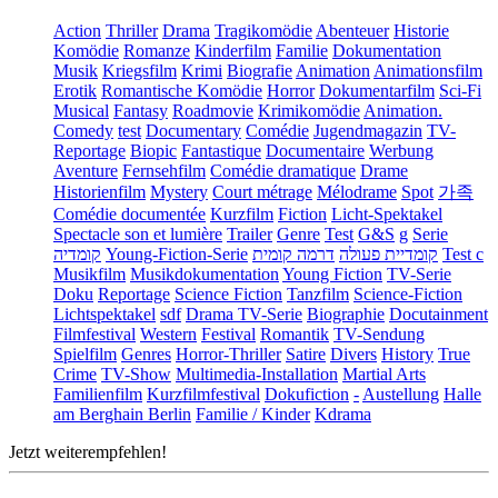
Action
Thriller
Drama
Tragikomödie
Abenteuer
Historie
Komödie
Romanze
Kinderfilm
Familie
Dokumentation
Musik
Kriegsfilm
Krimi
Biografie
Animation
Animationsfilm
Erotik
Romantische Komödie
Horror
Dokumentarfilm
Sci-Fi
Musical
Fantasy
Roadmovie
Krimikomödie
Animation.
Comedy
test
Documentary
Comédie
Jugendmagazin
TV-
Reportage
Biopic
Fantastique
Documentaire
Werbung
Aventure
Fernsehfilm
Comédie dramatique
Drame
Historienfilm
Mystery
Court métrage
Mélodrame
Spot
가족
Comédie documentée
Kurzfilm
Fiction
Licht-Spektakel
Spectacle son et lumière
Trailer
Genre
Test
G&S
g
Serie
קומדיה
Young-Fiction-Serie
דרמה קומית
קומדיית פעולה
Test c
Musikfilm
Musikdokumentation
Young Fiction
TV-Serie
Doku
Reportage
Science Fiction
Tanzfilm
Science-Fiction
Lichtspektakel
sdf
Drama TV-Serie
Biographie
Docutainment
Filmfestival
Western
Festival
Romantik
TV-Sendung
Spielfilm
Genres
Horror-Thriller
Satire
Divers
History
True
Crime
TV-Show
Multimedia-Installation
Martial Arts
Familienfilm
Kurzfilmfestival
Dokufiction
-
Austellung
Halle
am Berghain Berlin
Familie / Kinder
Kdrama
Jetzt weiterempfehlen!