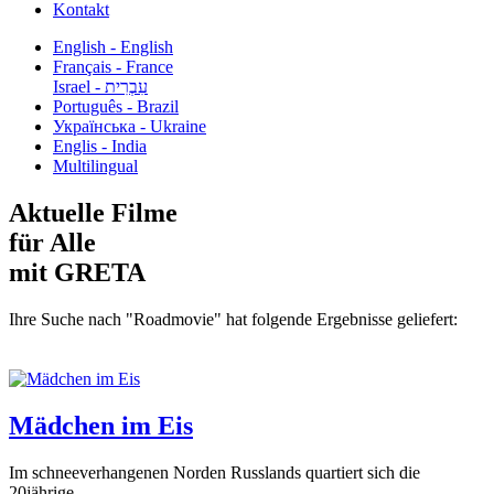
Kontakt
English - English
Français - France
עִבְרִית - Israel
Português - Brazil
Українська - Ukraine
Englis - India
Multilingual
Aktuelle Filme
für Alle
mit GRETA
Ihre Suche nach "Roadmovie" hat folgende Ergebnisse geliefert:
Mädchen im Eis
Im schneeverhangenen Norden Russlands quartiert sich die
20jährige...