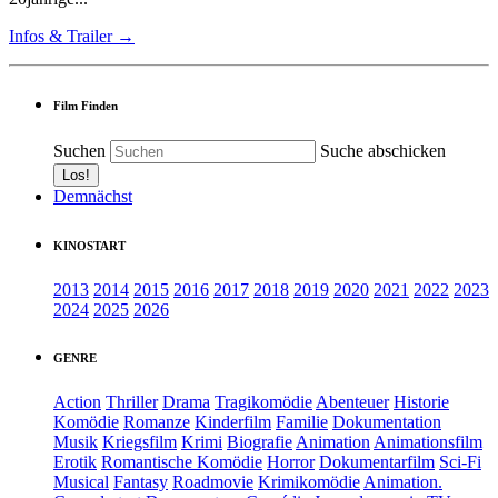
Infos & Trailer →
Film Finden
Suchen
Suche abschicken
Demnächst
KINOSTART
2013
2014
2015
2016
2017
2018
2019
2020
2021
2022
2023
2024
2025
2026
GENRE
Action
Thriller
Drama
Tragikomödie
Abenteuer
Historie
Komödie
Romanze
Kinderfilm
Familie
Dokumentation
Musik
Kriegsfilm
Krimi
Biografie
Animation
Animationsfilm
Erotik
Romantische Komödie
Horror
Dokumentarfilm
Sci-Fi
Musical
Fantasy
Roadmovie
Krimikomödie
Animation.