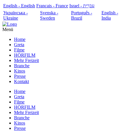
English - English
Français - France
עִבְרִית - Israel
Українська -
Svenska -
Português -
English -
Ukraine
Sweden
Brazil
India
Menü
Home
Greta
Filme
HÖRFILM
Mehr Freizeit
Branche
Kinos
Presse
Kontakt
Home
Greta
Filme
HÖRFILM
Mehr Freizeit
Branche
Kinos
Presse