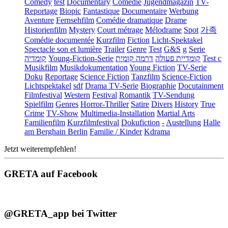
Comedy
test
Documentary
Comédie
Jugendmagazin
TV-
Reportage
Biopic
Fantastique
Documentaire
Werbung
Aventure
Fernsehfilm
Comédie dramatique
Drame
Historienfilm
Mystery
Court métrage
Mélodrame
Spot
가족
Comédie documentée
Kurzfilm
Fiction
Licht-Spektakel
Spectacle son et lumière
Trailer
Genre
Test
G&S
g
Serie
קומדיה
Young-Fiction-Serie
דרמה קומית
קומדיית פעולה
Test c
Musikfilm
Musikdokumentation
Young Fiction
TV-Serie
Doku
Reportage
Science Fiction
Tanzfilm
Science-Fiction
Lichtspektakel
sdf
Drama TV-Serie
Biographie
Docutainment
Filmfestival
Western
Festival
Romantik
TV-Sendung
Spielfilm
Genres
Horror-Thriller
Satire
Divers
History
True
Crime
TV-Show
Multimedia-Installation
Martial Arts
Familienfilm
Kurzfilmfestival
Dokufiction
-
Austellung
Halle
am Berghain Berlin
Familie / Kinder
Kdrama
Jetzt weiterempfehlen!
GRETA auf Facebook
@GRETA_app bei Twitter