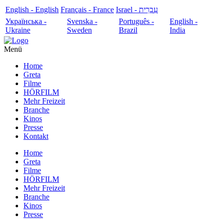
English - English
Français - France
עִבְרִית - Israel
Українська -
Svenska -
Português -
English -
Ukraine
Sweden
Brazil
India
Menü
Home
Greta
Filme
HÖRFILM
Mehr Freizeit
Branche
Kinos
Presse
Kontakt
Home
Greta
Filme
HÖRFILM
Mehr Freizeit
Branche
Kinos
Presse