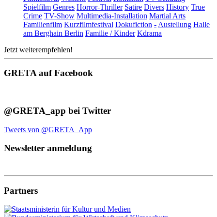
Spielfilm
Genres
Horror-Thriller
Satire
Divers
History
True
Crime
TV-Show
Multimedia-Installation
Martial Arts
Familienfilm
Kurzfilmfestival
Dokufiction
-
Austellung
Halle
am Berghain Berlin
Familie / Kinder
Kdrama
Jetzt weiterempfehlen!
GRETA auf Facebook
@GRETA_app bei Twitter
Tweets von @GRETA_App
Newsletter anmeldung
Partners