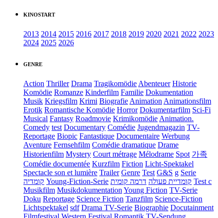
KINOSTART
2013
2014
2015
2016
2017
2018
2019
2020
2021
2022
2023
2024
2025
2026
GENRE
Action
Thriller
Drama
Tragikomödie
Abenteuer
Historie
Komödie
Romanze
Kinderfilm
Familie
Dokumentation
Musik
Kriegsfilm
Krimi
Biografie
Animation
Animationsfilm
Erotik
Romantische Komödie
Horror
Dokumentarfilm
Sci-Fi
Musical
Fantasy
Roadmovie
Krimikomödie
Animation.
Comedy
test
Documentary
Comédie
Jugendmagazin
TV-
Reportage
Biopic
Fantastique
Documentaire
Werbung
Aventure
Fernsehfilm
Comédie dramatique
Drame
Historienfilm
Mystery
Court métrage
Mélodrame
Spot
가족
Comédie documentée
Kurzfilm
Fiction
Licht-Spektakel
Spectacle son et lumière
Trailer
Genre
Test
G&S
g
Serie
קומדיה
Young-Fiction-Serie
דרמה קומית
קומדיית פעולה
Test c
Musikfilm
Musikdokumentation
Young Fiction
TV-Serie
Doku
Reportage
Science Fiction
Tanzfilm
Science-Fiction
Lichtspektakel
sdf
Drama TV-Serie
Biographie
Docutainment
Filmfestival
Western
Festival
Romantik
TV-Sendung