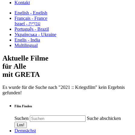
Kontakt
English - English
Français - France
עִבְרִית - Israel
Português - Brazil
Українська - Ukraine
Englis - India
Multilingual
Aktuelle Filme
für Alle
mit GRETA
Es wurde für die Suche nach "2021 :: Kriegsfilm" kein Ergebnis
gefunden!
Film Finden
Suchen
Suche abschicken
Demnächst