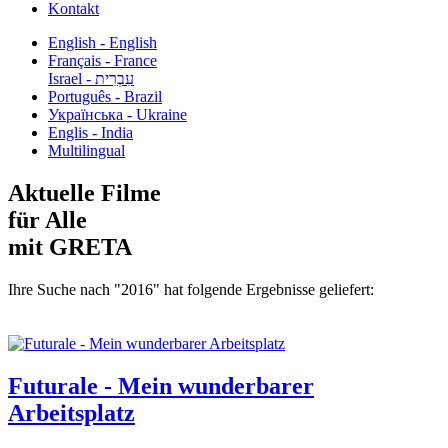
Kontakt
English - English
Français - France
עִבְרִית - Israel
Português - Brazil
Українська - Ukraine
Englis - India
Multilingual
Aktuelle Filme
für Alle
mit GRETA
Ihre Suche nach "2016" hat folgende Ergebnisse geliefert:
Futurale - Mein wunderbarer
Arbeitsplatz