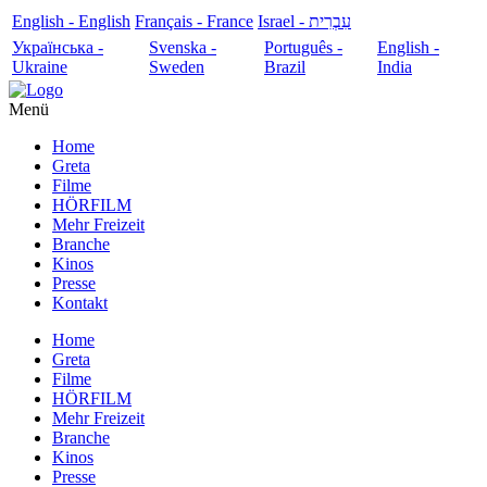
English - English
Français - France
עִבְרִית - Israel
Українська -
Svenska -
Português -
English -
Ukraine
Sweden
Brazil
India
Menü
Home
Greta
Filme
HÖRFILM
Mehr Freizeit
Branche
Kinos
Presse
Kontakt
Home
Greta
Filme
HÖRFILM
Mehr Freizeit
Branche
Kinos
Presse