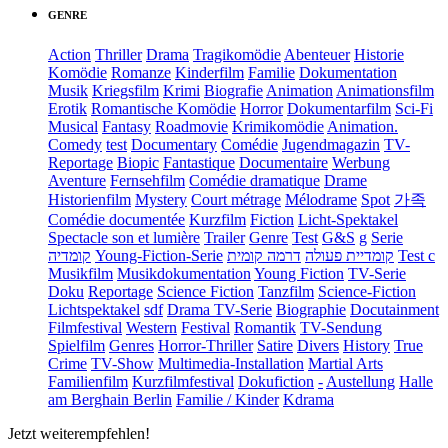
GENRE
Action
Thriller
Drama
Tragikomödie
Abenteuer
Historie
Komödie
Romanze
Kinderfilm
Familie
Dokumentation
Musik
Kriegsfilm
Krimi
Biografie
Animation
Animationsfilm
Erotik
Romantische Komödie
Horror
Dokumentarfilm
Sci-Fi
Musical
Fantasy
Roadmovie
Krimikomödie
Animation.
Comedy
test
Documentary
Comédie
Jugendmagazin
TV-
Reportage
Biopic
Fantastique
Documentaire
Werbung
Aventure
Fernsehfilm
Comédie dramatique
Drame
Historienfilm
Mystery
Court métrage
Mélodrame
Spot
가족
Comédie documentée
Kurzfilm
Fiction
Licht-Spektakel
Spectacle son et lumière
Trailer
Genre
Test
G&S
g
Serie
קומדיה
Young-Fiction-Serie
דרמה קומית
קומדיית פעולה
Test c
Musikfilm
Musikdokumentation
Young Fiction
TV-Serie
Doku
Reportage
Science Fiction
Tanzfilm
Science-Fiction
Lichtspektakel
sdf
Drama TV-Serie
Biographie
Docutainment
Filmfestival
Western
Festival
Romantik
TV-Sendung
Spielfilm
Genres
Horror-Thriller
Satire
Divers
History
True
Crime
TV-Show
Multimedia-Installation
Martial Arts
Familienfilm
Kurzfilmfestival
Dokufiction
-
Austellung
Halle
am Berghain Berlin
Familie / Kinder
Kdrama
Jetzt weiterempfehlen!