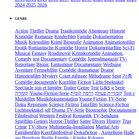
2024
2025
2026
GENRE
Action
Thriller
Drama
Tragikomödie
Abenteuer
Historie
Komödie
Romanze
Kinderfilm
Familie
Dokumentation
Musik
Kriegsfilm
Krimi
Biografie
Animation
Animationsfilm
Erotik
Romantische Komödie
Horror
Dokumentarfilm
Sci-Fi
Musical
Fantasy
Roadmovie
Krimikomödie
Animation.
Comedy
test
Documentary
Comédie
Jugendmagazin
TV-
Reportage
Biopic
Fantastique
Documentaire
Werbung
Aventure
Fernsehfilm
Comédie dramatique
Drame
Historienfilm
Mystery
Court métrage
Mélodrame
Spot
가족
Comédie documentée
Kurzfilm
Fiction
Licht-Spektakel
Spectacle son et lumière
Trailer
Genre
Test
G&S
g
Serie
קומדיה
Young-Fiction-Serie
דרמה קומית
קומדיית פעולה
Test c
Musikfilm
Musikdokumentation
Young Fiction
TV-Serie
Doku
Reportage
Science Fiction
Tanzfilm
Science-Fiction
Lichtspektakel
sdf
Drama TV-Serie
Biographie
Docutainment
Filmfestival
Western
Festival
Romantik
TV-Sendung
Spielfilm
Genres
Horror-Thriller
Satire
Divers
History
True
Crime
TV-Show
Multimedia-Installation
Martial Arts
Familienfilm
Kurzfilmfestival
Dokufiction
-
Austellung
Halle
am Berghain Berlin
Familie / Kinder
Kdrama