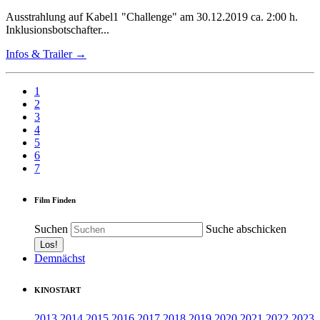
Ausstrahlung auf Kabel1 "Challenge" am 30.12.2019 ca. 2:00 h.
Inklusionsbotschafter...
Infos & Trailer →
1
2
3
4
5
6
7
Film Finden
Suchen
Suche abschicken
Demnächst
KINOSTART
2013
2014
2015
2016
2017
2018
2019
2020
2021
2022
2023