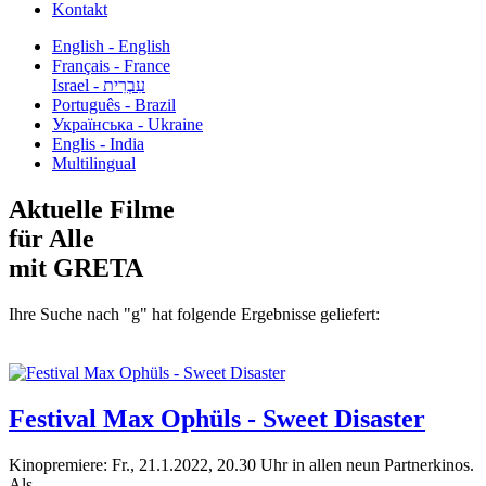
Kontakt
English - English
Français - France
עִבְרִית - Israel
Português - Brazil
Українська - Ukraine
Englis - India
Multilingual
Aktuelle Filme
für Alle
mit GRETA
Ihre Suche nach "g" hat folgende Ergebnisse geliefert:
Festival Max Ophüls - Sweet Disaster
Kinopremiere: Fr., 21.1.2022, 20.30 Uhr in allen neun Partnerkinos.
Als...