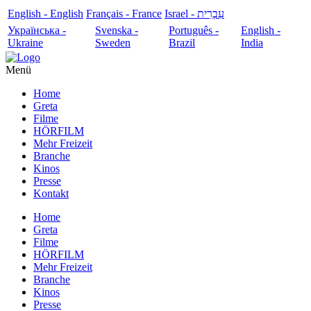
English - English
Français - France
עִבְרִית - Israel
Українська -
Svenska -
Português -
English -
Ukraine
Sweden
Brazil
India
Menü
Home
Greta
Filme
HÖRFILM
Mehr Freizeit
Branche
Kinos
Presse
Kontakt
Home
Greta
Filme
HÖRFILM
Mehr Freizeit
Branche
Kinos
Presse